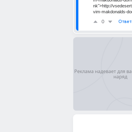
nk">http://vsedesert
vim-makdonalds-d
0
Ответ