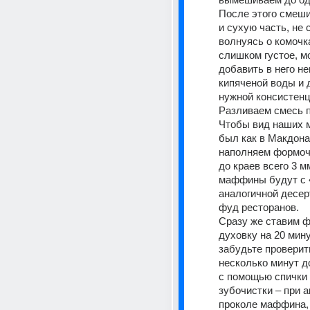
После этого смеши
и сухую часть, не 
волнуясь о комочка
слишком густое, м
добавить в него не
кипяченой воды и д
нужной консистенц
Разливаем смесь п
Чтобы вид наших 
был как в Макдона
наполняем формочк
до краев всего 3 мм
маффины будут с «
аналогичной десер
фуд ресторанов.
Сразу же ставим ф
духовку на 20 минут
забудьте проверить
несколько минут до
с помощью спички 
зубочистки – при а
проколе маффина, 