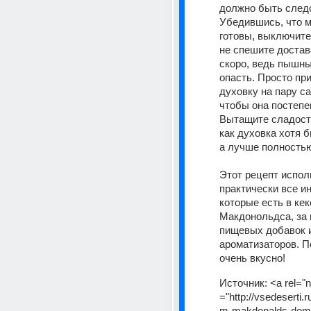
должно быть следо
Убедившись, что 
готовы, выключите 
не спешите достава
скоро, ведь пышны
опасть. Просто при
духовку на пару са
чтобы она постепе
Вытащите сладости
как духовка хотя б
а лучше полностью
Этот рецепт исполь
практически все ин
которые есть в кекс
Макдонольдса, за 
пищевых добавок и
ароматизаторов. П
очень вкусно!
Источник:
<a rel="n
="http://vsedeserti.
m-makdonalds-doma"