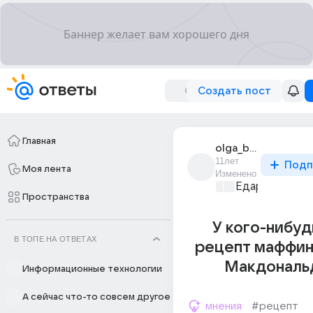
Создать пост
Главная
olga_baburina_62
11лет
Подп
Моя лента
Изменено
Едариум
+1
Пространства
У кого-нибуд
В ТОПЕ НА ОТВЕТАХ
рецепт маффино
Макдональ
Информационные технологии
А сейчас что-то совсем другое
мнения
#рецепт