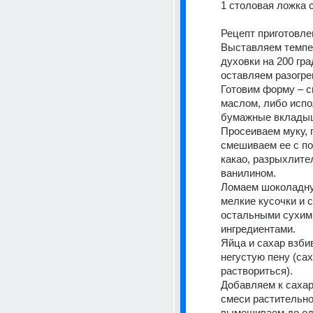
1 столовая ложка 
Рецепт приготовле
Выставляем темпе
духовки на 200 гра
оставляем разогре
Готовим форму – с
маслом, либо испо
бумажные вклады
Просеиваем муку, п
смешиваем ее с по
какао, разрыхлител
ванилином.
Ломаем шоколадную
мелкие кусочки и 
остальными сухими
ингредиентами.
Яйца и сахар взбив
негустую пену (сах
раствориться).
Добавляем к сахар
смеси растительно
вымешиваем до од