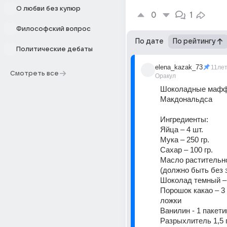
О любви без купюр
0
1
Философский вопрос
По дате
По рейтингу
Политические дебаты
elena_kazak_73
11ле
Смотреть все
Оракул
Шоколадные маффи
Макдональдса
Ингредиенты:
Яйца – 4 шт.
Мука – 250 гр.
Сахар – 100 гр.
Масло растительное
(должно быть без 
Шоколад темный – 
Порошок какао – 3
ложки
Ванилин - 1 пакети
Разрыхлитель 1,5 п