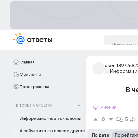
Главная
user_18972682
Информацио
Моя лента
Пространства
В ч
В ТОПЕ НА ОТВЕТАХ
мнения
Информационные технологии
0
5
А сейчас что-то совсем другое
По дате
По рейтин