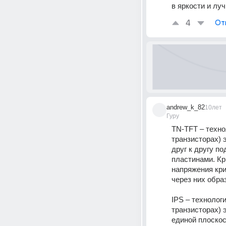
в яркости и лу
4
От
andrew_k_82
10лет
Гуру
TN-TFT – техно
транзисторах) 
друг к другу п
пластинами. Кр
напряжения кри
через них обра
IPS – технолог
транзисторах) 
единой плоскос