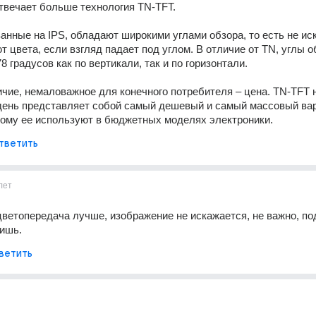
твечает больше технология TN-TFT.
анные на IPS, обладают широкими углами обзора, то есть не иск
т цвета, если взгляд падает под углом. В отличие от TN, углы об
8 градусов как по вертикали, так и по горизонтали.
чие, немаловажное для конечного потребителя – цена. TN-TFT н
день представляет собой самый дешевый и самый массовый вар
тому ее используют в бюджетных моделях электроники.
тветить
лет
цветопередача лучше, изображение не искажается, не важно, под
ришь.
ветить