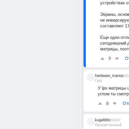
устройствах о
Экраны, основ
не инверсирую
составляют 17
Еще одно отли
сегодняшний 
матрицы, поэ
9
О
hardware_maniac
10
Гуру
У ips матрицы 
углом ты смот
8
От
kugelblitz
10лет
Просветленный