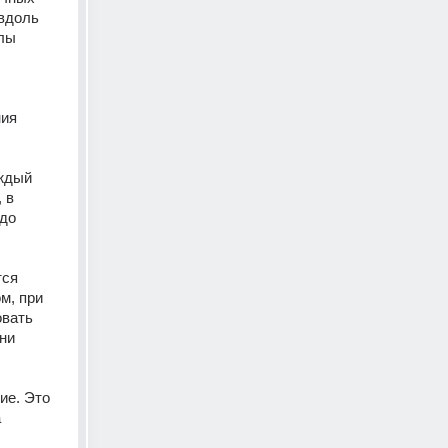
вдоль 
лы 
ия 
ждый 
в 
до 
ся 
, при 
вать 
и 
е. Это 
 