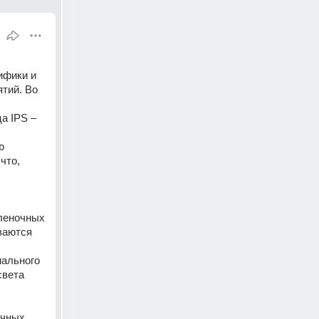
фики и 
тий. Во 
 IPS – 
 
то, 
леночных 
ваются 
ального 
вета 
чных 