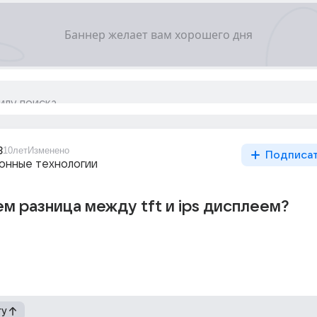
3
10лет
Изменено
Подписа
нные технологии
ем разница между tft и ips дисплеем?
гу