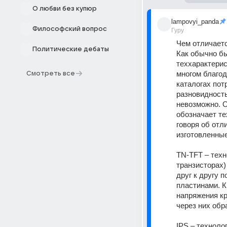
О любви без купюр
lampovyi_panda
Философский вопрос
Гуру
Чем отличаетс
Политические дебаты
Как обычно бы
теххарактерис
многом благо
Смотреть все
каталогах пот
разновидность
невозможно. О
обозначает те
говоря об отл
изготовленные
TN-TFT – техн
транзисторах)
друг к другу 
пластинами. К
напряжения кр
через них обр
IPS – техноло