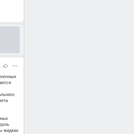
еночных 
аются 
льного 
ета 
ных 
доль 
ы жидких 