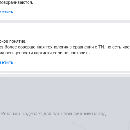
поворачиваются.
ветить
кое понятие.
Ips более совершенная технология в сравнении с TN, но есть част
и/насыщенности картинки если не настроить.
ветить