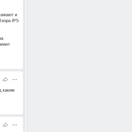
ажают и 
зора IPS 
а 
иант 
 каким 