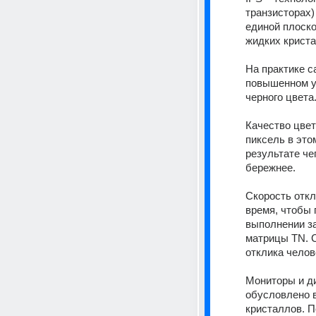
транзисторах)
единой плоско
жидких криста
На практике с
повышенном ур
черного цвета
Качество цвет
пиксель в это
результате че
бережнее.
Скорость откл
время, чтобы 
выполнении за
матрицы TN. С
отклика челов
Мониторы и ди
обусловлено в
кристаллов. П