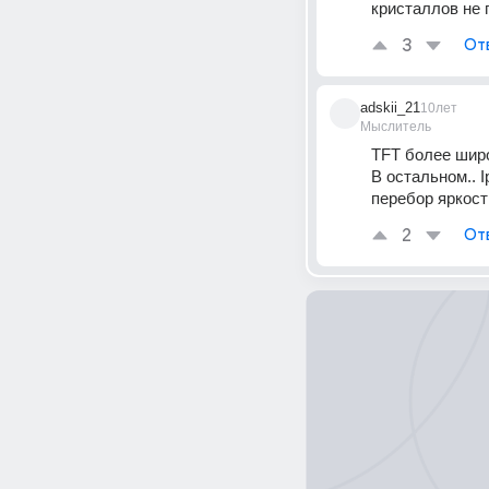
кристаллов не 
3
От
adskii_21
10лет
Мыслитель
TFT более широ
В остальном.. 
перебор яркост
2
От