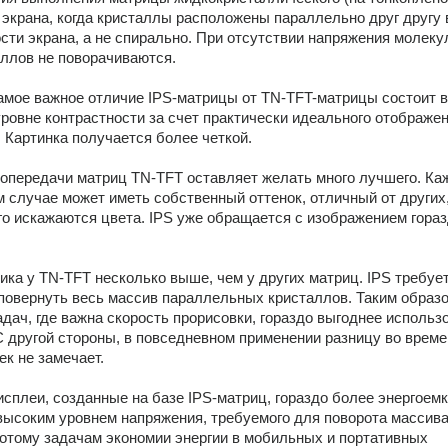
 экрана, когда кристаллы расположены параллельно друг другу 
сти экрана, а не спирально. При отсутствии напряжения молеку
ллов не поворачиваются.
амое важное отличие IPS-матрицы от TN-TFT-матрицы состоит в 
овне контрастности за счет практически идеального отображен
. Картинка получается более четкой.
опередачи матриц TN-TFT оставляет желать много лучшего. Ка
м случае может иметь собственный оттенок, отличный от других, 
го искажаются цвета. IPS уже обращается с изображением гораз
ика у TN-TFT несколько выше, чем у других матриц. IPS требует
повернуть весь массив параллельных кристаллов. Таким образом
дач, где важна скорость прорисовки, гораздо выгоднее использо
 другой стороны, в повседневном применении разницу во времен
ек не замечает.
сплеи, созданные на базе IPS-матриц, гораздо более энергоемки
ысоким уровнем напряжения, требуемого для поворота массива
отому задачам экономии энергии в мобильных и портативных 