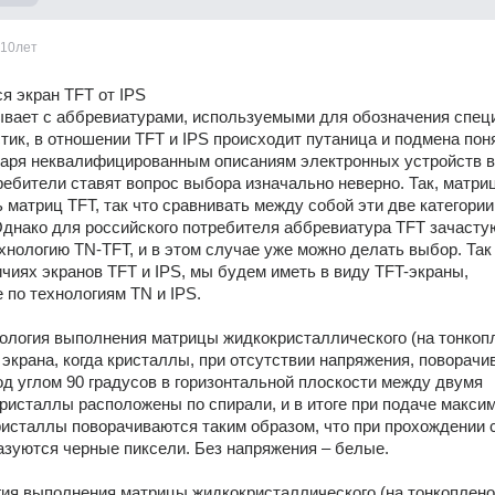
10лет
я экран TFT от IPS
вает с аббревиатурами, используемыми для обозначения специ
тик, в отношении TFT и IPS происходит путаница и подмена поня
даря неквалифицированным описаниям электронных устройств в 
ребители ставят вопрос выбора изначально неверно. Так, матрица
 матриц TFT, так что сравнивать между собой эти две категории 
днако для российского потребителя аббревиатура TFT зачастую
хнологию TN-TFT, и в этом случае уже можно делать выбор. Так ч
ичиях экранов TFT и IPS, мы будем иметь в виду TFT-экраны, 
 по технологиям TN и IPS.
ология выполнения матрицы жидкокристаллического (на тонкоп
 экрана, когда кристаллы, при отсутствии напряжения, поворачи
под углом 90 градусов в горизонтальной плоскости между двумя 
ристаллы расположены по спирали, и в итоге при подаче максим
исталлы поворачиваются таким образом, что при прохождении с
азуются черные пиксели. Без напряжения – белые.
гия выполнения матрицы жидкокристаллического (на тонкоплено