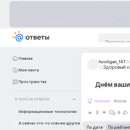
Главная
hooligan_147
10
Здоровый с
Моя лента
Пространства
Днём ваши
В ТОПЕ НА ОТВЕТАХ
мнения
#ночь
Информационные технологии
3
6
А сейчас что-то совсем другое
По дате
По рейтин