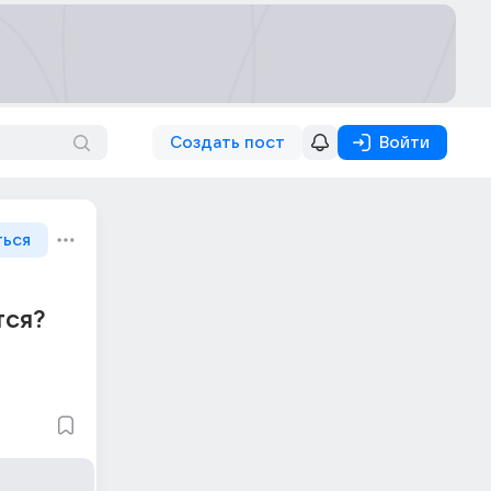
Создать пост
Войти
ться
тся?