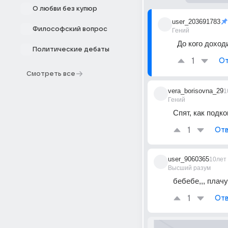
О любви без купюр
user_203691783
Философский вопрос
Гений
До кого доходи
Политические дебаты
1
От
Смотреть все
vera_borisovna_29
1
Гений
Спят, как подко
1
Отв
user_9060365
10лет
Высший разум
бебебе,,, плач
1
Отв