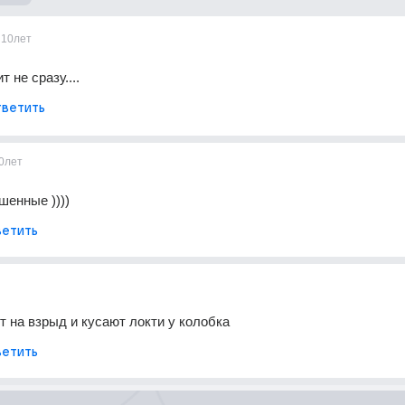
10лет
т не сразу....
ветить
0лет
шенные ))))
етить
ут на взрыд и кусают локти у колобка
етить