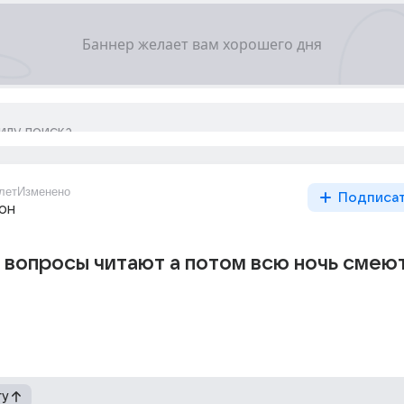
лет
Изменено
Подписа
он
 вопросы читают а потом всю ночь смею
гу