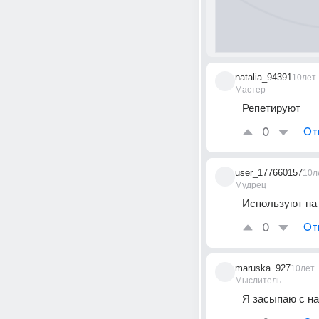
natalia_94391
10лет
Мастер
Репетируют
0
От
user_177660157
10л
Мудрец
Используют на
0
От
maruska_927
10лет
Мыслитель
Я засыпаю с на