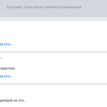
ветить
ет
 практике
ветить
деждой на это..