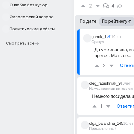
О любви без купюр
2
4
Философский вопрос
По дате
По рейтингу
Политические дебаты
garrrik_1
10лет
Оракул
Смотреть все
Да уже звонила, из
прётся. Мать её...
2
Ответ
oleg_ratushniak_9
10лет
Искусственный интеллект
Немного посидела и
1
Ответи
olga_balandina_145
10лет
Просветленный