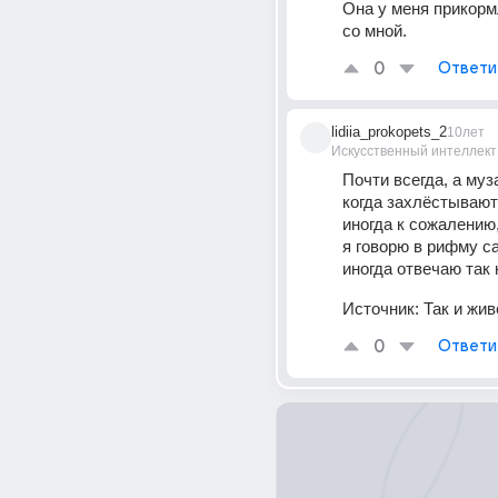
Она у меня прикормл
со мной.
0
Ответи
lidiia_prokopets_2
10лет
Искусственный интеллект
Почти всегда, а муз
когда захлёстывают 
иногда к сожалению
я говорю в рифму са
иногда отвечаю так 
Источник:
Так и жив
0
Ответи