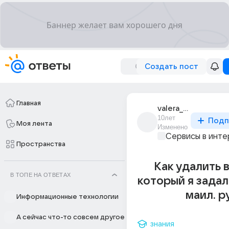
Создать пост
Главная
valera_kasumov_7
10лет
Подп
Моя лента
Изменено
Сервисы в инт
Пространства
Как удалить 
В ТОПЕ НА ОТВЕТАХ
который я задал
маил. р
Информационные технологии
А сейчас что-то совсем другое
знания