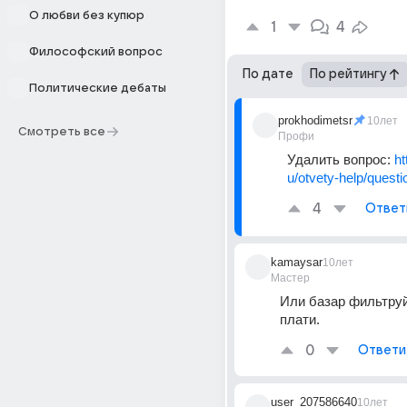
О любви без купюр
1
4
Философский вопрос
По дате
По рейтингу
Политические дебаты
prokhodimetsr
10лет
Смотреть все
Профи
Удалить вопрос: 
ht
u/otvety-help/questi
4
Ответ
kamaysar
10лет
Мастер
Или базар фильтруй
плати.
0
Ответи
user_207586640
10лет