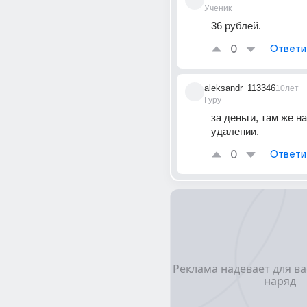
Ученик
36 рублей.
0
Ответи
aleksandr_113346
10лет
Гуру
за деньги, там же на
удалении.
0
Ответи