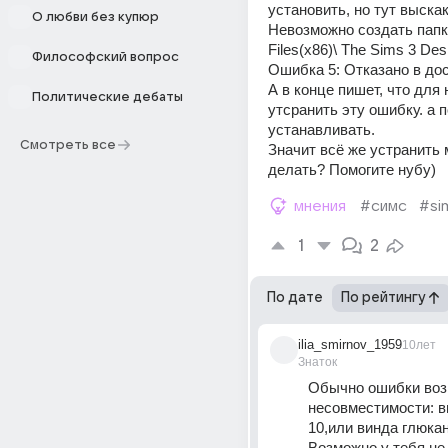
установить, но тут выскак
О любви без купюр
Невозможно создать папку
Files(x86)\ The Sims 3 Desi
Философский вопрос
Ошибка 5: Отказано в дос
А в конце пишет, что для 
Политические дебаты
утсранить эту ошибку. а п
устанавливать.
Смотреть все
Значит всё же устранить 
делать? Помогите нубу)
мнения
#симс
#si
1
2
По дате
По рейтингу
ilia_smirnov_1959
10лет
Знаток
Обычно ошибки возн
несовместимости: ви
10,или винда глюка
Возможно у тебя не