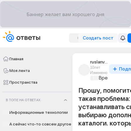
Создать пост
Главная
ruslanv_3
10лет
Подп
Моя лента
Изменено
Время игр
+1
Пространства
Прошу, помогите
такая проблема:
В ТОПЕ НА ОТВЕТАХ
устанавливать с
Информационные технологии
выбираю дополн
каталоги. котор
А сейчас что-то совсем другое