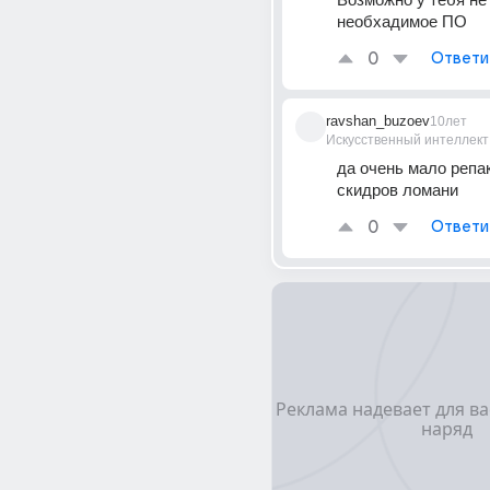
необхадимое ПО
0
Ответи
ravshan_buzoev
10лет
Искусственный интеллект
да очень мало репак
скидров ломани
0
Ответи