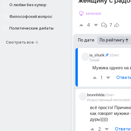
женщину с радо
О любви без купюр
мнения
Философский вопрос
4
7
Политические дебаты
По дате
По рейтингу
Смотреть все
ia_shurik
10лет
Гений
Мужика одного на 
1
Ответ
brunnhilda
10лет
Искусственный интеллект
всё просто! Причина 
как говорят мужики 
дуры)))))
2
Ответи