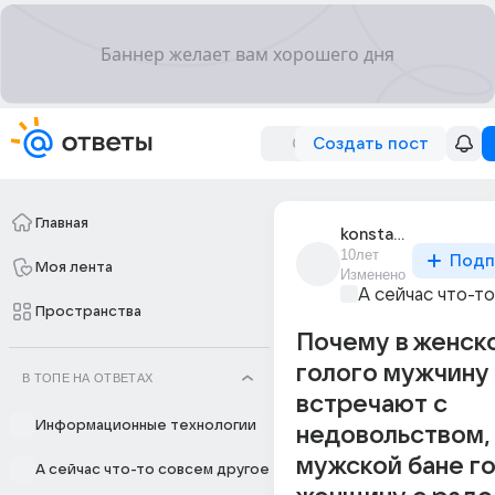
Создать пост
Главная
konstantin_11
10лет
Подп
Моя лента
Изменено
А сейчас что-т
Пространства
Почему в женск
голого мужчину
В ТОПЕ НА ОТВЕТАХ
встречают с
Информационные технологии
недовольством,
мужской бане г
А сейчас что-то совсем другое