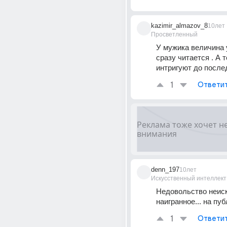
kazimir_almazov_8
10лет
Просветленный
У мужика величина 
сразу читается . А т
интригуют до послед
1
Ответи
denn_197
10лет
Искусственный интеллект
Недовольство неискр
наигранное... на публ
1
Ответи