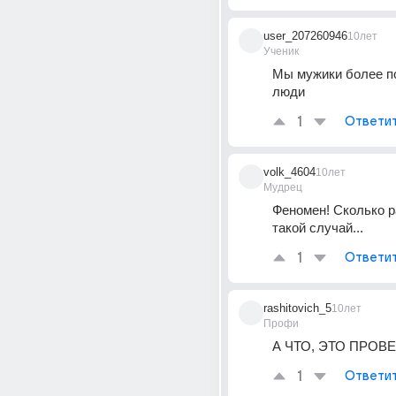
user_207260946
10лет
Ученик
Мы мужики более по
люди
1
Ответи
volk_4604
10лет
Мудрец
Феномен! Сколько р
такой случай...
1
Ответи
rashitovich_5
10лет
Профи
А ЧТО, ЭТО ПРОВЕР
1
Ответи