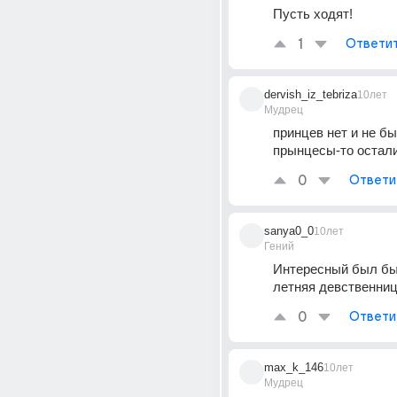
Пусть ходят!
1
Ответи
dervish_iz_tebriza
10лет
Мудрец
принцев нет и не был
прынцесы-то остал
0
Ответи
sanya0_0
10лет
Гений
Интересный был бы 
летняя девственниц
0
Ответи
max_k_146
10лет
Мудрец