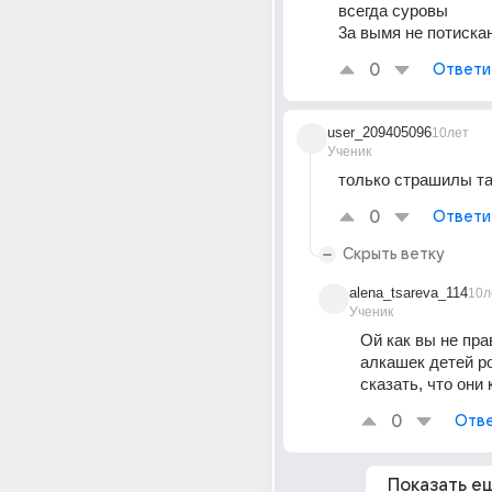
всегда суровы
3а вымя не потиска
0
Ответи
user_209405096
10лет
Ученик
только страшилы та
0
Ответи
Скрыть ветку
alena_tsareva_114
10л
Ученик
Ой как вы не пра
алкашек детей ро
сказать, что они
0
Отве
Показать е