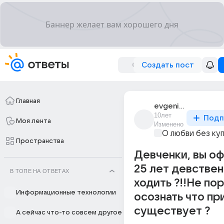
Создать пост
Главная
evgenii_9226
10лет
Подп
Моя лента
Изменено
О любви без ку
Пространства
Девченки, вы оф
25 лет девстве
В ТОПЕ НА ОТВЕТАХ
ходить ?!!Не пор
Информационные технологии
осознать что пр
существует ?
А сейчас что-то совсем другое