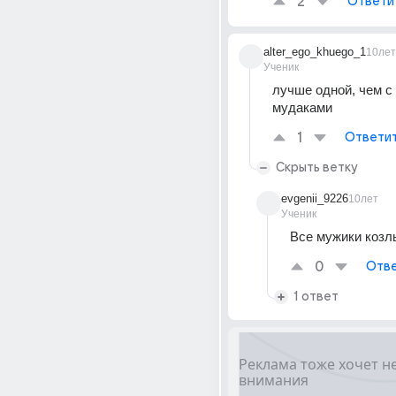
2
Ответи
alter_ego_khuego_1
10лет
Ученик
лучше одной, чем с 
мудаками
1
Ответи
Скрыть ветку
evgenii_9226
10лет
Ученик
Все мужики козлы
0
Отве
1 ответ