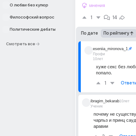
О любви без купюр
мнения
1
14
Философский вопрос
Политические дебаты
По дате
По рейтингу
Смотреть все
eseniia_mironova_1
Профи
10лет
хуже секс без любв
попало.
1
Ответ
ibragim_bekarab
10лет
Ученик
почему не существу
чарльз и принц сауд
аравии