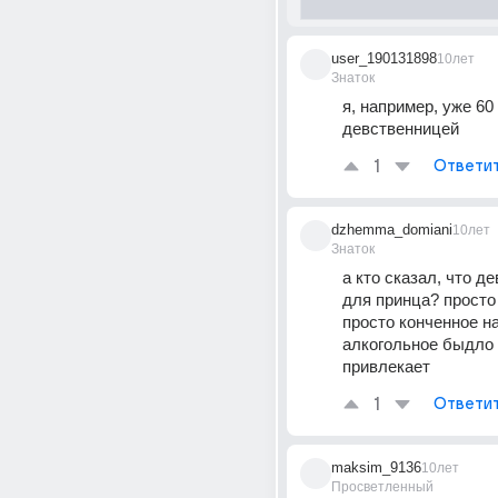
user_190131898
10лет
Знаток
я, например, уже 60 
девственницей
1
Ответи
dzhemma_domiani
10лет
Знаток
а кто сказал, что де
для принца? просто 
просто конченное на
алкогольное быдло 
привлекает
1
Ответи
maksim_9136
10лет
Просветленный