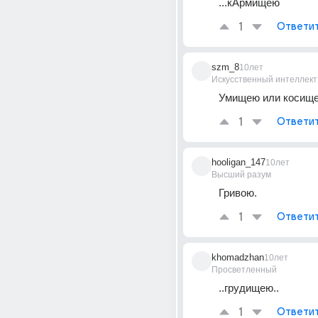
...кАрмищею
1
Ответи
szm_8
10лет
Искусственный интеллект
Умищею или косищ
1
Ответи
hooligan_147
10лет
Высший разум
Гривою.
1
Ответи
khomadzhan
10лет
Просветленный
..грудищею..
1
Ответи