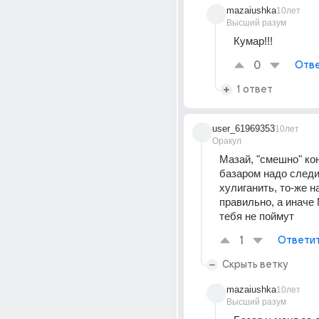
mazaiushka
10лет
Высший разум
Кумар!!!
0
Отве
1 ответ
user_61969353
10лет
Оракул
Мазай, "смешно" кон
базаром надо следит
хулиганить, то-же на
правильно, а инач
тебя не поймут
1
Ответи
Скрыть ветку
mazaiushka
10лет
Высший разум