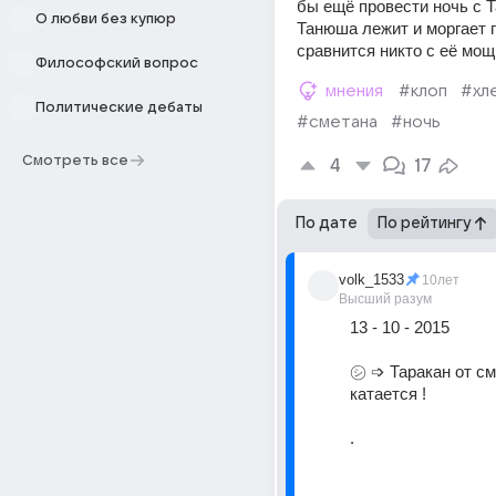
бы ещё провести ночь с Т
О любви без купюр
Танюша лежит и моргает г
сравнится никто с её мощ
Философский вопрос
мнения
#клоп
#хл
Политические дебаты
#сметана
#ночь
Смотреть все
4
17
По дате
По рейтингу
volk_1533
10лет
Высший разум
13 - 10 - 2015
㋛ ➩ Таракан от см
катается !
.