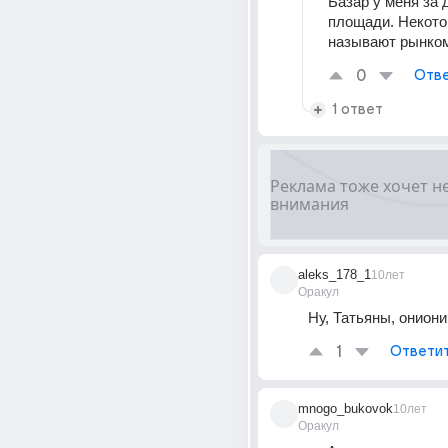
Базар у меня за 
площади. Некото
называют рынко
0
Отве
1 ответ
aleks_178_1
10лет
Оракул
Ну, Татьяны, ониони 
1
Ответи
mnogo_bukovok
10лет
Оракул