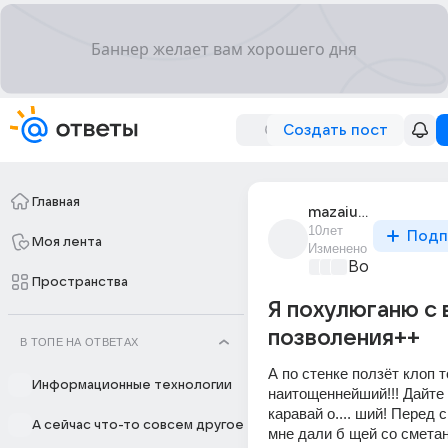
Создать пост
Главная
mazaiushka
10лет
Подп
Моя лента
Изменено
Вопросы о ф
Пространства
Я похулюганю с
позволения++
В ТОПЕ НА ОТВЕТАХ
А по стенке ползёт клоп 
Информационные технологии
наитощеннейший!!! Дайте 
каравай о.... ший! Перед 
А сейчас что-то совсем другое
мне дали б щей со сметано