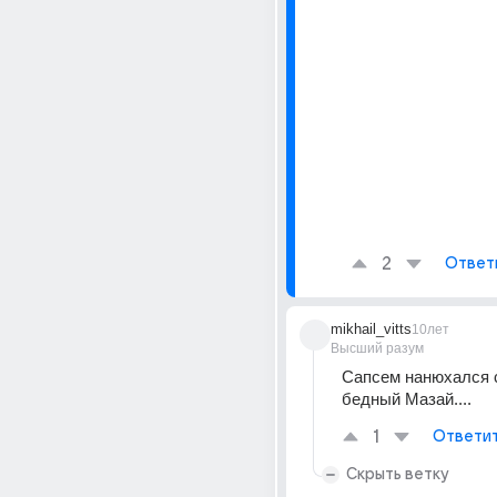
2
Ответ
mikhail_vitts
10лет
Высший разум
Сапсем нанюхался с
бедный Мазай....
1
Ответи
Скрыть ветку