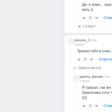
Дя, я знаю... трах
могу ((
0
Отве
1 ответ
kutuzov_1
10лет
Оракул
Трахеи себя в очко..
0
Ответи
Скрыть ветку
sperma_diavola
10лет
Ученик
Я трахал, так же к
((мальчика хочу тра
((((
0
Отве