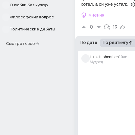
хотел, а он уже устал:,, (((
О любви без купюр
мнения
Философский вопрос
0
19
Политические дебаты
По дате
По рейтингу
Смотреть все
iiulskii_shershen
10лет
Мудрец