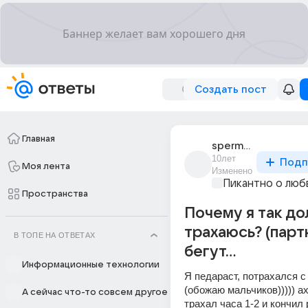
Создать пост
Главная
sperma_diavola
10лет
Подп
Моя лента
Изменено
Пикантно о люб
Пространства
Почему я так до
трахаюсь? (пар
В ТОПЕ НА ОТВЕТАХ
бегут...
Информационные технологии
Я педараст, потрахался с
(обожаю мальчиков))))) ах
А сейчас что-то совсем другое
трахал часа 1-2 и кончил 