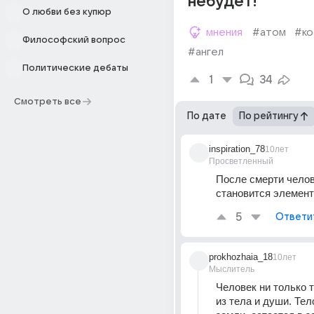
небудет!
О любви без купюр
мнения
#атом
#ко
Философский вопрос
#ангел
Политические дебаты
1
34
Смотреть все
По дате
По рейтингу
inspiration_78
10лет
Просветленный
После смерти челов
становится элемент
5
Ответи
prokhozhaia_18
10лет
Мыслитель
Человек ни только т
из тела и души. Тел