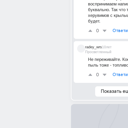
воспринимаем напис
буквально. Так что т
херувимов с крылыш
будет.
0
Ответи
radey_wrs
10лет
Просветленный
Не переживайте. Ко
пыль тоже - топливо.
0
Ответи
Показать е