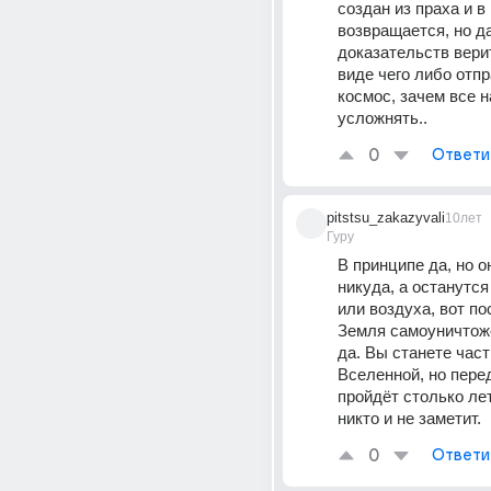
создан из праха и в 
возвращается, но да
доказательств верит
виде чего либо отпр
космос, зачем все н
усложнять..
0
Ответи
pitstsu_zakazyvali
10лет
Гуру
В принципе да, но он
никуда, а останутся
или воздуха, вот пос
Земля самоуничтоже
да. Вы станете част
Вселенной, но перед
пройдёт столько лет,
никто и не заметит.
0
Ответи