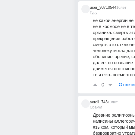
user_93710544
10лет
Гуру
не какой энергии не
не в космосе не в те
органика. смерть эт
прекращение работы 
смерть это отключен
человеку могла дать
обоняние, зрение, сл
далее. но сознание 
движется постоянно.
то и есть посмертно
0
Ответи
sergii_743
10лет
Оракул
Древние религиозны
написаны аллегорич
языком, который мы
безвозвратно утрати