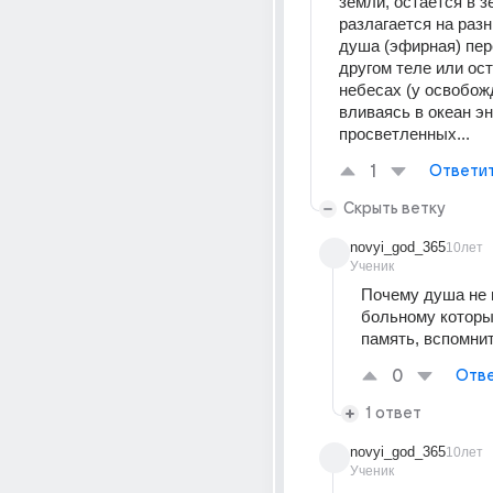
земли, остается в зе
разлагается на разн
душа (эфирная) пер
другом теле или ост
небесах (у освобож
вливаясь в океан эн
просветленных...
1
Ответи
Скрыть ветку
novyi_god_365
10лет
Ученик
Почему душа не п
больному которы
память, вспомни
0
Отве
1 ответ
novyi_god_365
10лет
Ученик