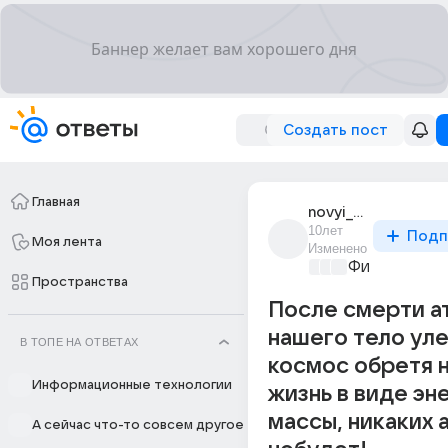
Создать пост
Главная
novyi_god_365
10лет
Подп
Моя лента
Изменено
Философски
Пространства
После смерти а
нашего тело уле
В ТОПЕ НА ОТВЕТАХ
космос обретя 
Информационные технологии
жизнь в виде эн
массы, никаких 
А сейчас что-то совсем другое