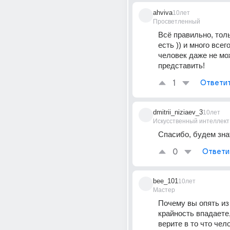
ahviva
10лет
Просветленный
Всё правильно, толь
есть )) и много всего
человек даже не мо
представить!
1
Ответи
dmitrii_niziaev_3
10лет
Искусственный интеллект
Спасибо, будем зна
0
Ответи
bee_101
10лет
Мастер
Почему вы опять из 
крайность впадаете,
верите в то что чел