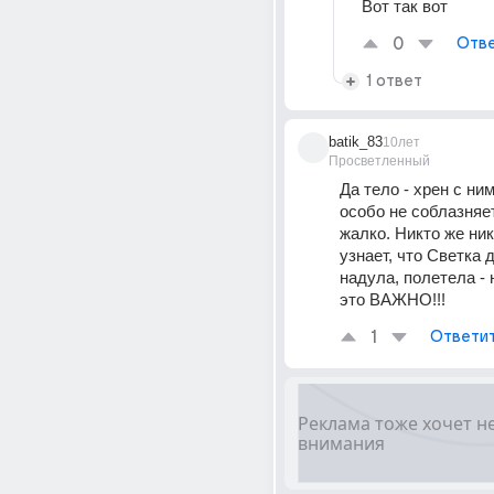
Вот так вот
0
Отве
1 ответ
batik_83
10лет
Просветленный
Да тело - хрен с ним
особо не соблазняет
жалко. Никто же нико
узнает, что Светка д
надула, полетела - 
это ВАЖНО!!!
1
Ответи