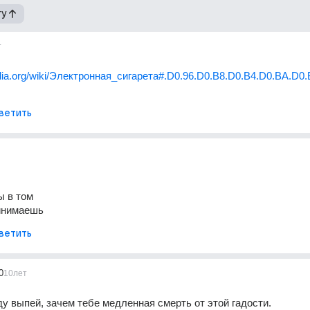
гу
т
pedia.org/wiki/Электронная_сигарета#.D0.96.D0.B8.D0.B4.D0.BA.D0.
ветить
ы в том
ринимаешь
ветить
0
10лет
у выпей, зачем тебе медленная смерть от этой гадости.