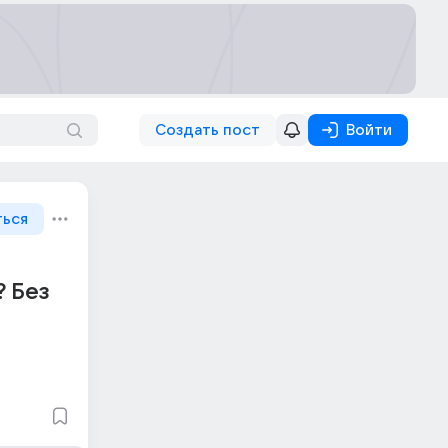
Создать пост
Войти
ться
? Без