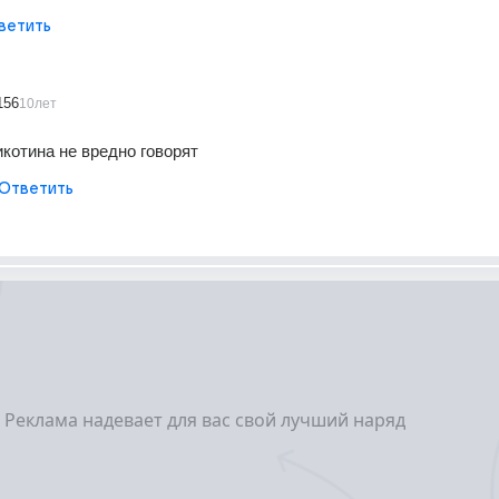
ветить
156
10лет
икотина не вредно говорят
Ответить