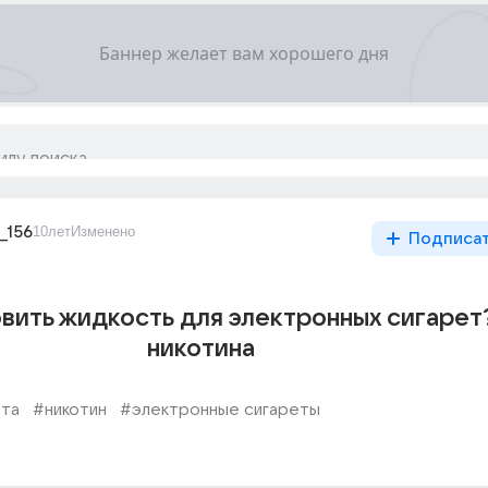
_156
10лет
Изменено
Подписа
овить жидкость для электронных сигарет
никотина
ета
#никотин
#электронные сигареты