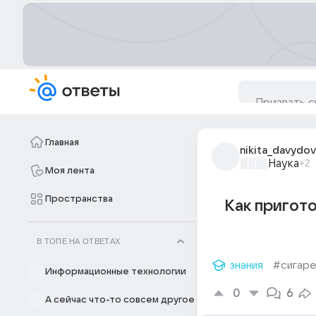
Главная
nikita_davydov
Наука
+2
Моя лента
Пространства
Как пригот
В ТОПЕ НА ОТВЕТАХ
знания
#сигар
Информационные технологии
0
6
А сейчас что-то совсем другое