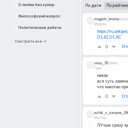
О любви без купюр
По дате
По рейтин
Философский вопрос
magistr_broma
10ле
Мудрец
Политические дебаты
https://ru.wiki
D1.82.D1.8C
Смотреть все
0
От
vesy_35
10лет
Гуру
никак
вся суть замен
что никотин п
0
От
ezhik_v_tumane_28
Мастер
ЛУчше сразу яд