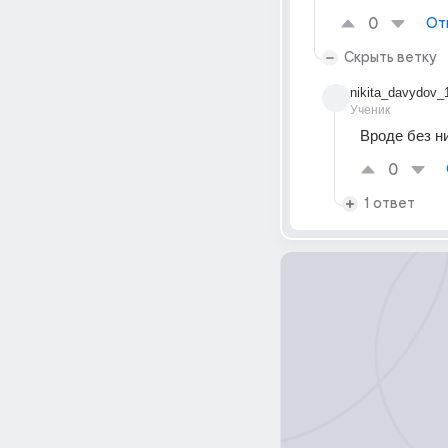
0
От
Скрыть ветку
nikita_davydov_
Ученик
Вроде без н
0
1 ответ