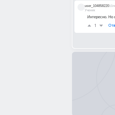
user_104858220
10л
Ученик
Интересно. Но 
1
Отв