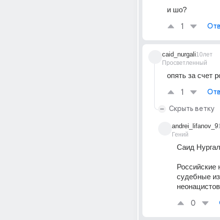
и шо?
1
Отв
caid_nurgali
10лет
Просветленный
опять за счет 
1
Отв
Скрыть ветку
andrei_lifanov_9
Гений
Caид Нургал
Российские 
судебные из
неонацистов
0