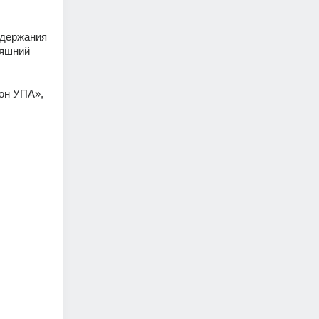
держания 
яшний 
он УПА», 