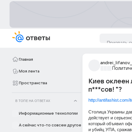
Главная
andrei_lifanov
Политич
Моя лента
Киев оклеен 
Пространства
п***сов! "?
http://antifashist.com
В ТОПЕ НА ОТВЕТАХ
Столица Украины дав
Информационные технологии
действует и серьезн
который объявил офи
А сейчас что-то совсем другое
и убийц УПА, сражав