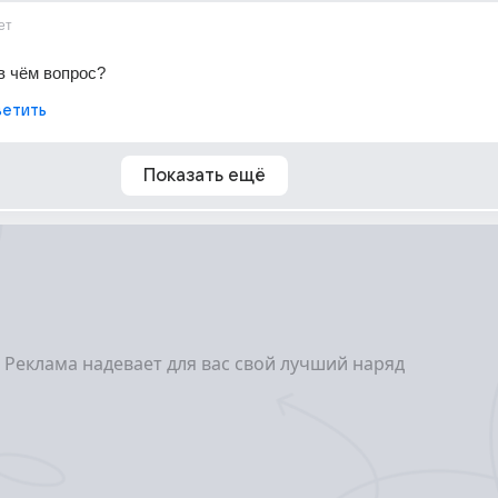
ет
в чём вопрос?
етить
Показать ещё