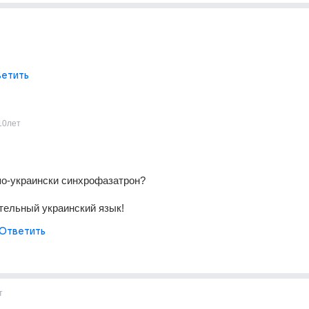
етить
10лет
 по-украински синхрофазатрон?
ательный украинский язык!
Ответить
т