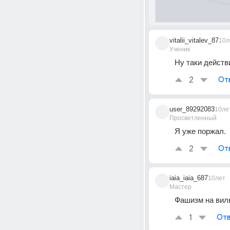
vitalii_vitalev_87
10л
Ученик
Ну таки действ
2
От
user_89292083
10ле
Просветленный
Я уже поржал.
2
От
iaia_iaia_687
10лет
Мастер
Фашизм на вил
1
Отв