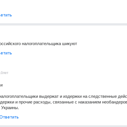
етить
российского налогоплательщика шикуют
етить
10лет
и 
налогоплательщики выдержат и издержки на следственные дейст
держки и прочие расходы, связанные с наказанием необандеров
 Украины.
Ответить