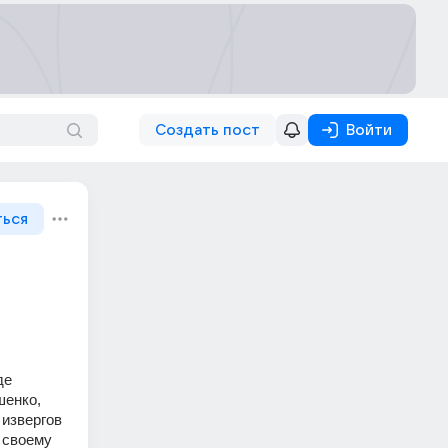
Создать пост
Войти
ться
е 
енко, 
извергов 
своему 