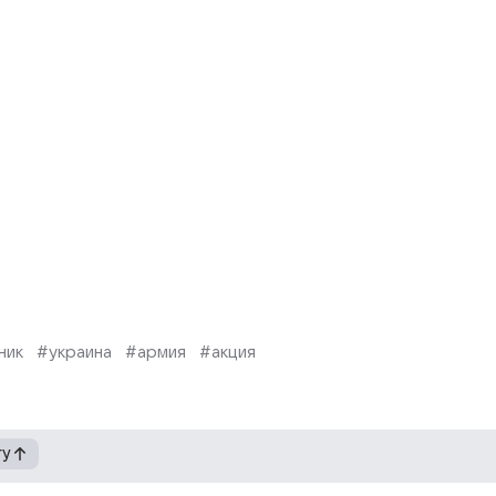
ник
#украина
#армия
#акция
гу