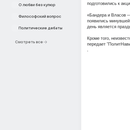
подготовились к акц
О любви без купюр
«Бандера и Власов —
Философский вопрос
появились минувшей 
день является празд
Политические дебаты
Кроме того, неизвест
Смотреть все
передает "ПолитНави
.