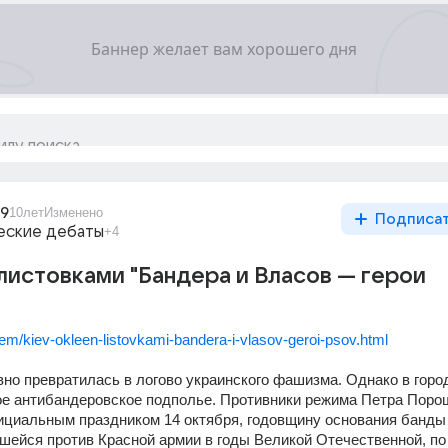
_9
10лет
Изменено
Подписа
еские дебаты
+4
листовками "Бандера и Власов — герои
/item/kiev-okleen-listovkami-bandera-i-vlasov-geroi-psov.html
но превратилась в логово украинского фашизма. Однако в город
ое антибандеровское подполье. Противники режима Петра Порош
циальным праздником 14 октября, годовщину основания банды 
шейся против Красной армии в годы Великой Отечественной, по 