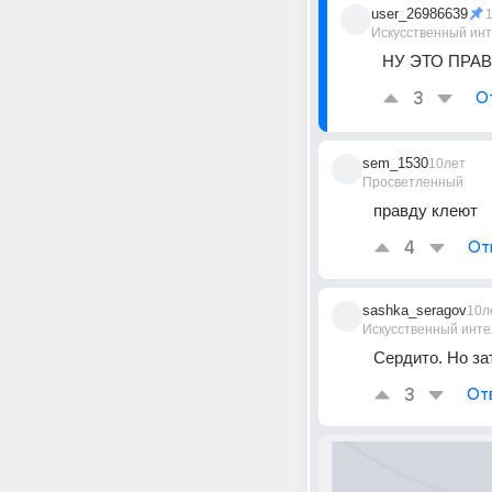
user_26986639
Искусственный ин
НУ ЭТО ПРАВД
3
О
sem_1530
10лет
Просветленный
правду клеют
4
От
sashka_seragov
10л
Искусственный инте
Сердито. Но за
3
От