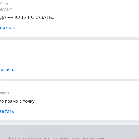
10лет
теллект
А --ЧТО ТУТ СКАЗАТЬ..
тветить
ветить
ет
ллект
то прямо в точку
ветить