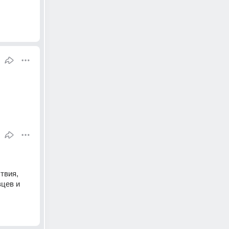
вия, 
цев и 