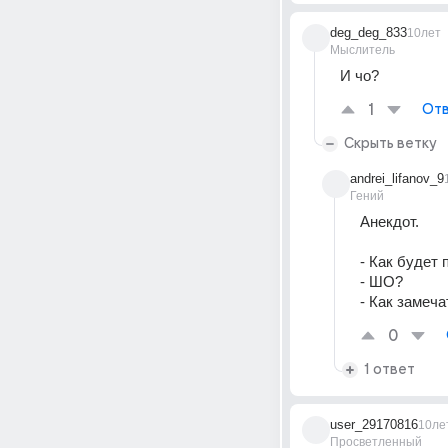
deg_deg_833
10лет
Мыслитель
И чо?
1
Отв
Скрыть ветку
andrei_lifanov_9
Гений
Анекдот.
- Как будет
- ШО?
- Как замеч
0
1 ответ
user_29170816
10ле
Просветленный