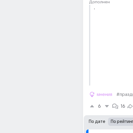
Дополнен
.
мнения
#празд
6
16
По дате
По рейтин