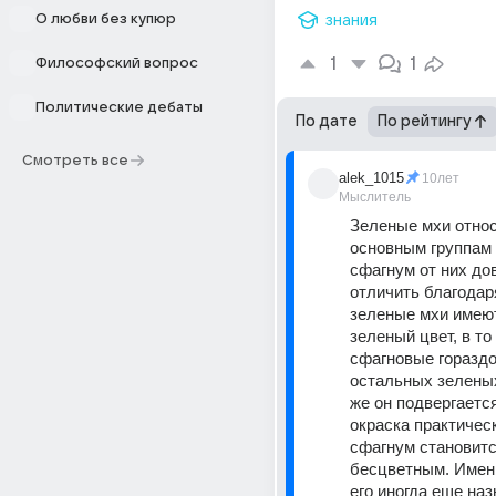
О любви без купюр
знания
1
1
Философский вопрос
Политические дебаты
По дате
По рейтингу
Смотреть все
alek_1015
10лет
Мыслитель
Зеленые мхи относя
основным группам 
сфагнум от них дов
отличить благодаря
зеленые мхи имеют
зеленый цвет, в то
сфагновые гораздо
остальных зеленых
же он подвергается
окраска практическ
сфагнум становитс
бесцветным. Именн
его иногда еще на