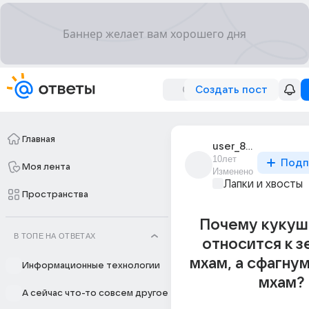
Создать пост
Главная
user_82023226
10лет
Подп
Моя лента
Изменено
Лапки и хвосты
Пространства
Почему кукуш
В ТОПЕ НА ОТВЕТАХ
относится к 
мхам, а сфагну
Информационные технологии
мхам?
А сейчас что-то совсем другое