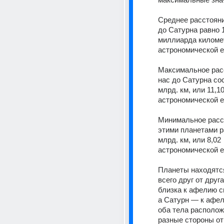
Среднее расстояни
до Сатурна равно 1
миллиарда километр
астрономической 
Максимальное расс
нас до Сатурна сос
млрд. км, или 11,10
астрономической 
Минимальное расс
этими планетами ра
млрд. км, или 8,02 
астрономической 
Планеты находятс
всего друг от друга
близка к афелию с
а Сатурн — к афели
оба тела располож
разные стороны от