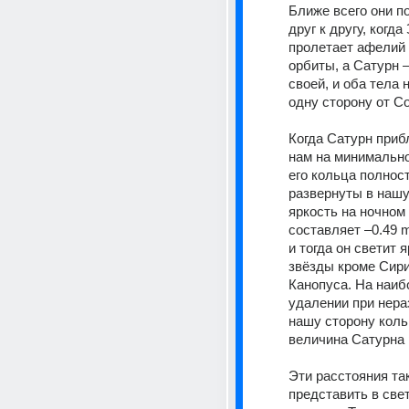
Ближе всего они п
друг к другу, когда
пролетает афелий 
орбиты, а Сатурн 
своей, и оба тела 
одну сторону от С
Когда Сатурн прибл
нам на минимально
его кольца полност
развернуты в нашу 
яркость на ночном 
составляет –0.49 m 
и тогда он светит я
звёзды кроме Сири
Канопуса. На наиб
удалении при нера
нашу сторону коль
величина Сатурна 
Эти расстояния та
представить в све