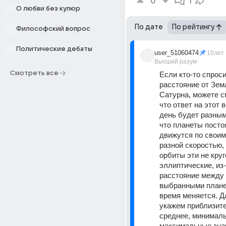
0
1
О любви без купюр
По дате
По рейтингу
Философский вопрос
Политические дебаты
user_51060474
10лет
Высший разум
Смотреть все
Если кто-то спросит
расстояние от Земл
Сатурна, можете см
что ответ на этот 
день будет разным.
что планеты постоя
движутся по своим
разной скоростью, 
орбиты эти не круг
эллиптические, из-з
расстояние между 
выбранными плане
время меняется. Дл
укажем приблизите
среднее, минималь
максимальные зна