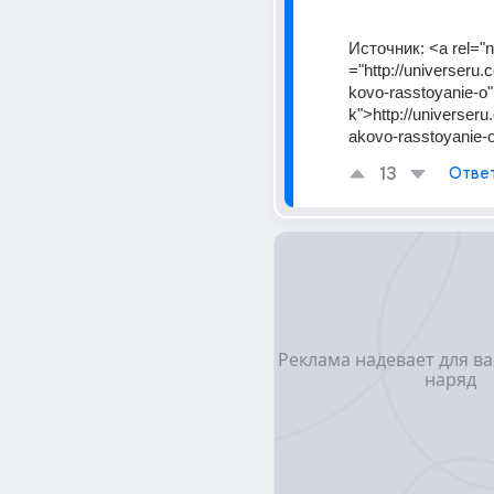
Источник:
<a rel="n
="http://universeru
kovo-rasstoyanie-o"
k">http://universer
akovo-rasstoyanie-
13
Отве