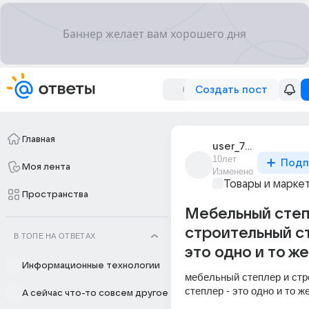
Создать пост
Главная
user_72434791
10лет
Подп
Моя лента
Изменено
Товары и марке
Пространства
Мебельный степ
строительный с
В ТОПЕ НА ОТВЕТАХ
это одно и то же
Информационные технологии
мебельный степлер и стр
степлер - это одно и то ж
А сейчас что-то совсем другое