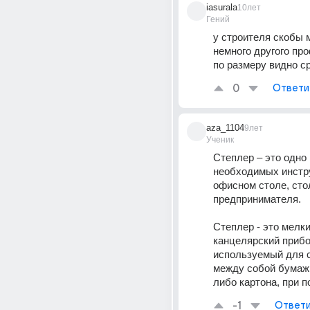
iasurala
10лет
Гений
у строителя скобы м
немного другого про
по размеру видно ср
0
Ответи
aza_1104
9лет
Ученик
Степлер – это одно 
необходимых инстру
офисном столе, сто
предпринимателя.
Степлер - это мелки
канцелярский прибор
используемый для с
между собой бумаж
либо картона, при 
-1
Ответи