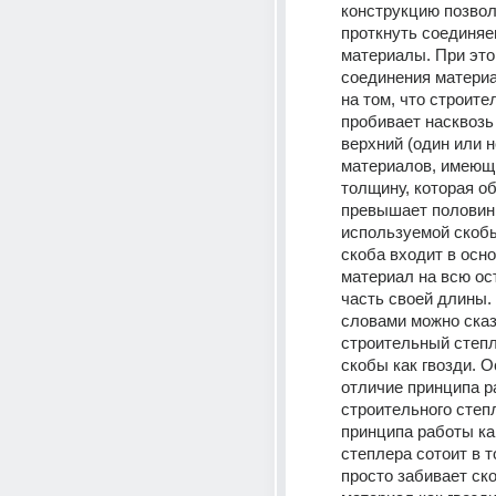
конструкцию позво
проткнуть соединяе
материалы. При это
соединения материа
на том, что строите
пробивает насквозь
верхний (один или н
материалов, имеющ
толщину, которая об
превышает половин
используемой скобы
скоба входит в осно
материал на всю ос
часть своей длины. 
словами можно сказа
строительный степл
скобы как гвозди. О
отличие принципа р
строительного степл
принципа работы ка
степлера сотоит в то
просто забивает ско