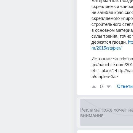
материал как гвозди
скрепляемый «пирог»
не загибая края ско
скрепляемого «пирог
строительного степ
в основном материал
силы трения, точно т
держатся гвозди. 
ht
m/2015/stapler/
Источник:
<a rel="no
tp://nauchite.com/2015
et="_blank">http://n
5/stapler/</a>
0
Ответи