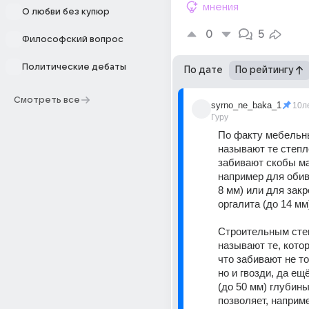
мнения
О любви без купюр
0
5
Философский вопрос
Политические дебаты
По дате
По рейтингу
Смотреть все
syrno_ne_baka_1
10л
Гуру
По факту мебельн
называют те степл
забивают скобы ма
например для обив
8 мм) или для закр
оргалита (до 14 мм
Строительным сте
называют те, котор
что забивают не то
но и гвозди, да ещ
(до 50 мм) глубины,
позволяет, наприме