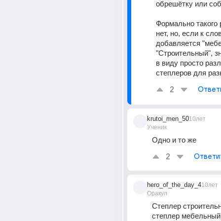
Формально такого 
нет, но, если к сло
добавляется "мебе
"Строительный", зн
в виду просто раз
степлеров для раз
2
Ответ
krutoi_men_50
10лет
Ученик
Одно и то же
2
Ответи
hero_of_the_day_4
10лет
Оракул
Степлер строительны
степлер мебельный)