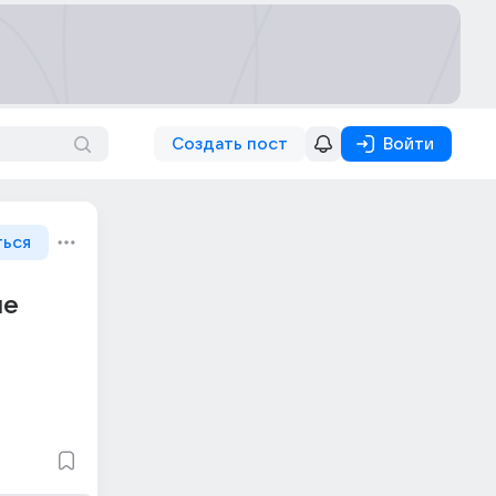
Создать пост
Войти
ться
ие