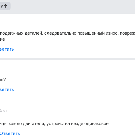
гу
 подвижных деталей, следовательно повышенный износ, повреж
ние
ветить
ля?
ветить
0лет
ницы какого двигателя, устройства везде одинаковое
Ответить