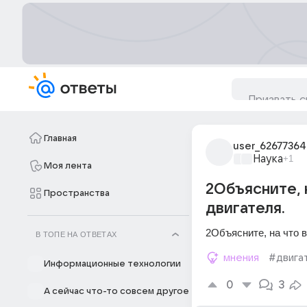
Главная
user_62677364
Наука
+1
Моя лента
2Объясните, 
Пространства
двигателя.
2Объясните, на что 
В ТОПЕ НА ОТВЕТАХ
мнения
#двига
Информационные технологии
0
3
А сейчас что-то совсем другое