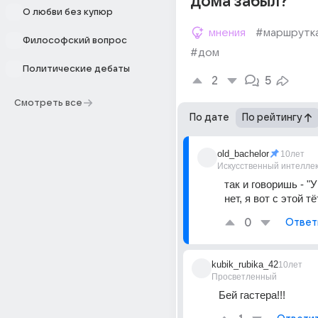
дома забыл?
О любви без купюр
мнения
#маршрутк
Философский вопрос
#дом
Политические дебаты
2
5
Смотреть все
По дате
По рейтингу
old_bachelor
10лет
Искусственный интелле
так и говоришь - "У
нет, я вот с этой тё
0
Ответ
kubik_rubika_42
10лет
Просветленный
Бей гастера!!!