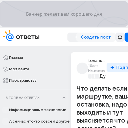
Создать пост
Главная
tovarishch_grauff
10лет
Подп
Моя лента
Изменено
Дураки и до
Пространства
Что делать если
маршрутке, ваш
В ТОПЕ НА ОТВЕТАХ
остановка, надо
Информационные технологии
выходить и тут
выясняется что 
А сейчас что-то совсем другое