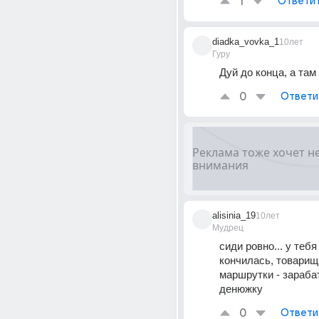
1
Ответи
diadka_vovka_1
10лет
Гуру
Дуй до конца, а там 
0
Ответи
alisinia_19
10лет
Мудрец
сиди ровно... у тебя
кончилась, товарищ
маршрутки - зараба
денюжку
0
Ответи