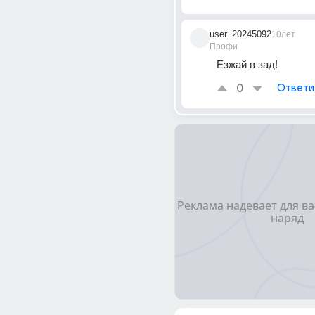
user_20245092
10лет
Профи
Езжай в зад!
0
Ответи