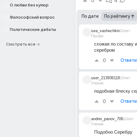
0
4
О любви без купюр
По дате
По рейтингу
Философский вопрос
Политические дебаты
iura_vashechkin
10лет
Профи
схожая по составу и
Смотреть все
серебром
0
Ответи
user_213936118
10лет
Ученик
подобная блеску с
0
Ответи
andrei_panov_706
10лет
Ученик
Подобно Серебру