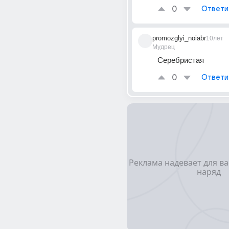
0
Ответи
promozglyi_noiabr
10лет
Мудрец
Серебристая
0
Ответи