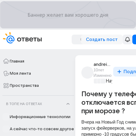
Создать пост
Главная
andrei_falipin
10лет
Подп
Моя лента
Изменено
Наука
+2
Пространства
Почему у телеф
отключается вс
В ТОПЕ НА ОТВЕТАХ
при морозе ?
Информационные технологии
Вчера на Новый Год снима
запуск фейерверков, на у
А сейчас что-то совсем другое
примерно -10 градусов был