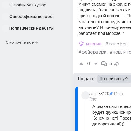
минут съемки на экране п
О любви без купюр
надпись , "нельзя включи
при холодной погоде " . П
Философский вопрос
как телефон определяет 
на улице? И почему имен
Политические дебаты
работает при морозе ?
Смотреть все
мнения
#телефон
#фейерверк
#новый г
0
5
По дате
По рейтингу
alex_58126
10лет
Гуру
А разве сам телефо
будет функциониро
Конечно нет! Просто
доморозился!)))