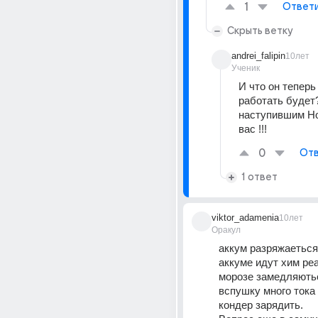
1
Ответ
Скрыть ветку
andrei_falipin
10лет
Ученик
И что он теперь 
работать будет?
наступившим Но
вас !!!
0
Отв
1 ответ
viktor_adamenia
10лет
Оракул
аккум разряжаеться 
аккуме идут хим реа
морозе замедляютьс
вспушку много тока 
кондер зарядить.