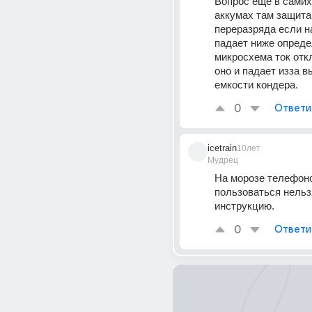
Вопрос еще в самих
аккумах там защита 
переразряда если н
падает ниже определ
микросхема ток отк
оно и падает изза в
емкости кондера.
0
Ответи
icetrain
10лет
Мудрец
На морозе телефоно
пользоваться нельзя
инструкцию.
0
Ответи