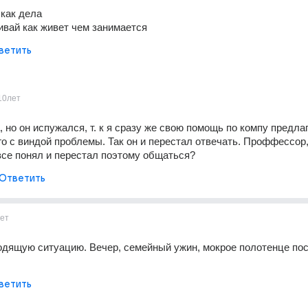
 как дела
вай как живет чем занимается
ветить
10лет
но он испужался, т. к я сразу же свою помощь по компу предлаг
го с виндой проблемы. Так он и перестал отвечать. Проффессор, 
все понял и перестал поэтому общаться?
Ответить
ет
дящую ситуацию. Вечер, семейный ужин, мокрое полотенце пос
ветить