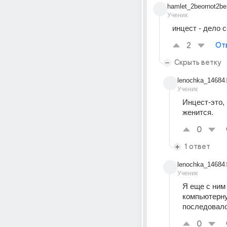
hamlet_2beornot2be
Ученик
инцест - дело 
2
От
Скрыть ветку
lenochka_14684
Ученик
Инцест-это,
женится.
0
1 ответ
lenochka_14684
Ученик
Я еще с ним
компьютерну
последовало
0