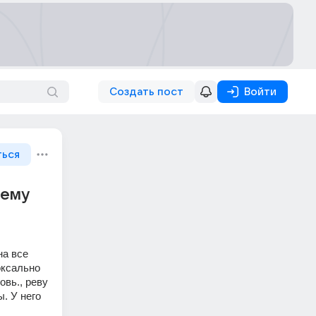
Создать пост
Войти
ться
щему
а все 
оксально 
вь., реву 
 У него 