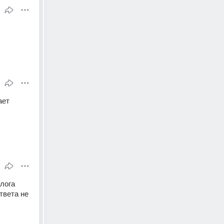
ет 
лога 
вета не 