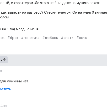
елый, с характером .До этого не был даже на мужика похож
 как вывести на разговор? Стеснителен он. Он на меня 0 внимани
толом
х на 1 год младше меня.
нок
#брак
#генетика
#любовь
#спать
#ночь
гу
ет
для мужчины нет.
ветить
10лет