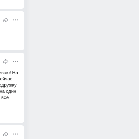
ваю! На 
ейчас 
одружку 
а один 
все 