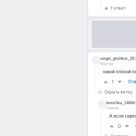
1 ответ
sergei_grishkov_28
Мастер
какой плохой п
1
Отв
Скрыть ветку
lenochka_14684
Ученик
А если серез
0