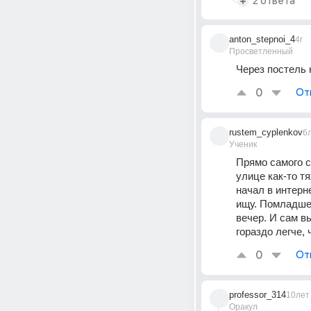
2 ответа
anton_stepnoi_4
4г
Просветленный
Через постель 
0
От
rustem_cyplenkov
6
Ученик
Прямо самого с
улице как-то т
начал в интерн
ищу. Помладше 
вечер. И сам в
гораздо легче,
0
От
professor_314
10лет
Оракул