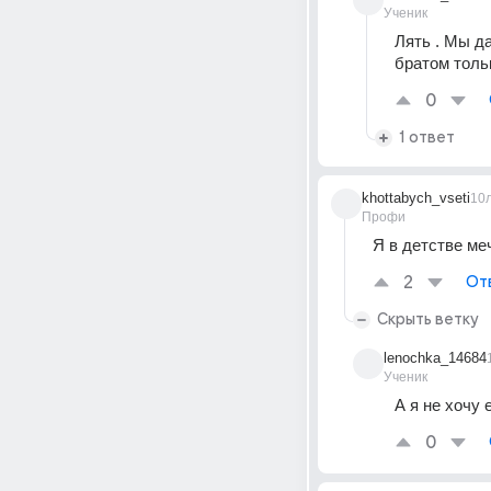
Ученик
Лять . Мы д
братом толь
0
1 ответ
khottabych_vseti
10
Профи
Я в детстве ме
2
От
Скрыть ветку
lenochka_14684
Ученик
А я не хочу
0