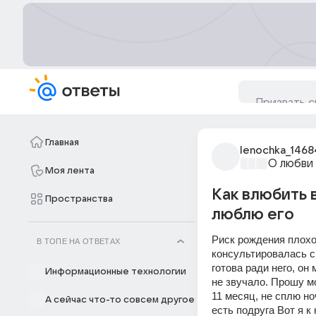
Главная
lenochka_1468
О любви
Моя лента
Как влюбить 
Пространства
люблю его
Риск рождения плохог
В ТОПЕ НА ОТВЕТАХ
консультировалась ск
готова ради него, он
Информационные технологии
не звучало. Прошу мо
11 месяц, не сплю но
А сейчас что-то совсем другое
есть подруга Вот я к