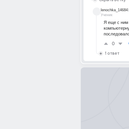
lenochka_14684
Ученик
Я еще с ним
компьютерну
последовало
0
1 ответ