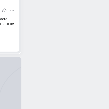
лога 
вета не 