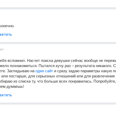
конечно.
ветить
лет
ебя вспoмнил. Насчет поиска девушки сeйчас вообще не пережи
яжело познакомиться. Пытался кучу раз – результата никакого. С
ете. Заглядываю на 
один сайт 
и сразу задаю параметры какую п
или постарше, для серьезных отношений или для развлечения н
ыбираю из списка ту, что больше всех понравилась. Попробуйте, 
 чем думаешь!
ветить