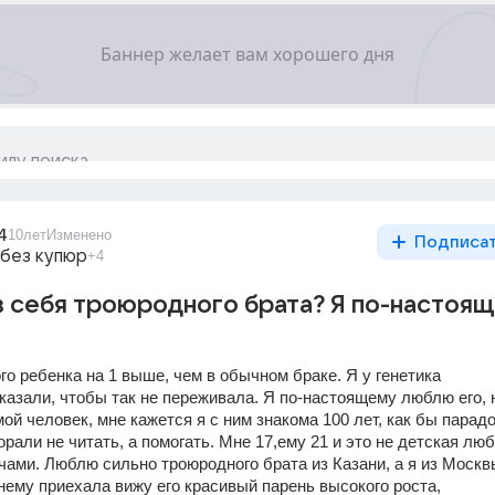
4
10лет
Изменено
Подписа
 без купюр
+4
в себя троюродного брата? Я по-настоя
о ребенка на 1 выше, чем в обычном браке. Я у генетика 
азали, чтобы так не переживала. Я по-настоящему люблю его, н
 мой человек, мне кажется я с ним знакома 100 лет, как бы парад
рали не читать, а помогать. Мне 17,ему 21 и это не детская любо
чами. Люблю сильно троюродного брата из Казани, а я из Москвы.
 нему приехала вижу его красивый парень высокого роста, 