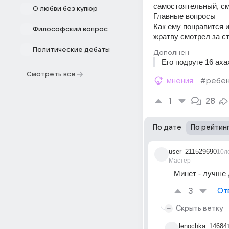
самостоятельный, см
О любви без купюр
Главные вопросы 
Как ему понравится и
Философский вопрос
жратву смотрел за с
Политические дебаты
Дополнен
Его подруге 16 аха
Смотреть все
мнения
#ребе
1
28
По дате
По рейтин
user_211529690
10л
Мастер
Минет - лучше 
3
От
Скрыть ветку
lenochka_14684