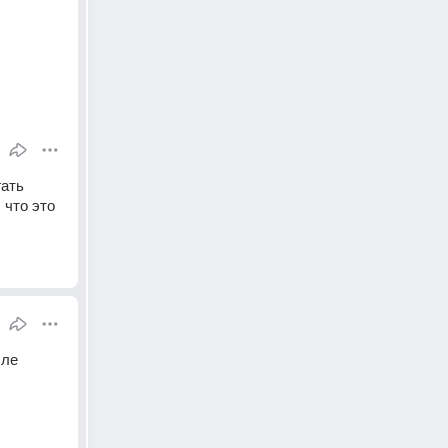
ать 
что это 
ле 