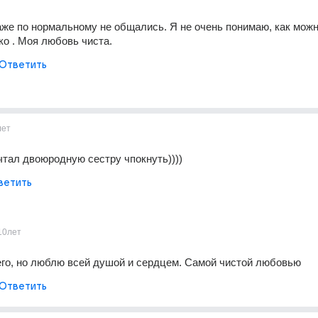
аже по нормальному не общались. Я не очень понимаю, как можно
ко . Моя любовь чиста.
Ответить
лет
чтал двоюродную сестру чпокнуть))))
ветить
10лет
 его, но люблю всей душой и сердцем. Самой чистой любовью
Ответить