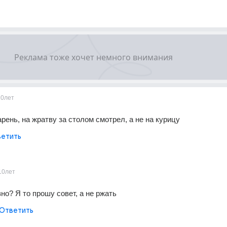
10лет
арень, на жратву за столом смотрел, а не на курицу
етить
10лет
но? Я то прошу совет, а не ржать
Ответить