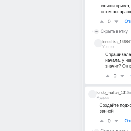
напиши привет,
потом поспраши
0
От
Скрыть ветку
lenochka_14684
Ученик
Спрашивала, 
начала, у не
значит? Он 
0
londo_mollari_13
10л
Мудрец
Создайте подхо
ванной.
0
От
Скрыть ветку