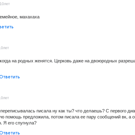
10лет
семейное, махахаха
ветить
10лет
 когда на родных женятся. Церковь даже на двоюродных разреша
Ответить
10лет
 переписывалась писала ну как ты? что делаешь? С первого диа
ю помощь предложила, потом писала ее пару сообщений вк, а от
. Я его спугнула?
Ответить