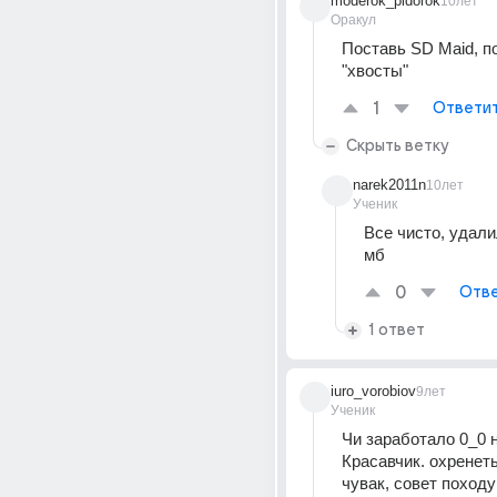
moderok_pidorok
10лет
Оракул
Поставь SD Maid, по
"хвосты"
1
Ответи
Скрыть ветку
narek2011n
10лет
Ученик
Все чисто, удали
мб
0
Отве
1 ответ
iuro_vorobiov
9лет
Ученик
Чи заработало 0_0 н
Красавчик. охренеть
чувак, совет походу