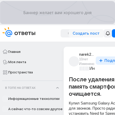
Создать пост
Главная
narek2011n
10лет
Подп
Моя лента
Изменено
Информацио
Пространства
После удаления
память смартфо
В ТОПЕ НА ОТВЕТАХ
очищается.
Информационные технологии
Купил Samsung Galaxy Ace
для звонков. Просто ради
А сейчас что-то совсем другое
установить Need for Speed