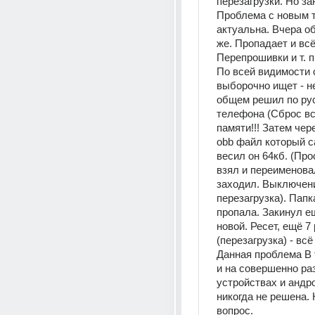
перезагрузки. Но за
Проблема с новым 
актуальна. Вчера об
же. Пропадает и всё.
Перепрошивки и т. п.
По всей видимости 
выборочно ищет - н
общем решил по рус
телефона (Сброс все
памяти!!! Затем чере
obb файл который са
весил он 64кб. (Про
взял и переименовал
заходил. Выключени
перезагрузка). Папка
пропала. Закинул ещ
новой. Ресет, ещё 7 
(перезагрузка) - всё 
Данная проблема В т
и на совершенно ра
устройствах и андро
никогда не решена. 
вопрос.