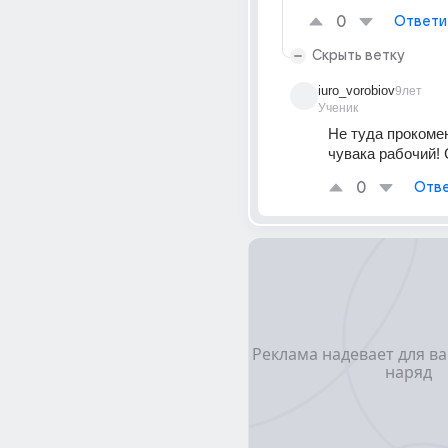
0
Ответи
Скрыть ветку
iuro_vorobiov
9лет
Ученик
Не туда прокомен
чувака рабочий!
0
Отве