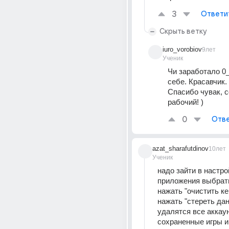
3
Ответи
Скрыть ветку
iuro_vorobiov
9лет
Ученик
Чи заработало 0_
себе. Красавчик. 
Спасибо чувак, с
рабочий! )
0
Отве
azat_sharafutdinov
10лет
Ученик
надо зайти в настро
приложения выбрать 
нажать "очистить ке
нажать "стереть дан
удалятся все аккаун
сохраненные игры и 