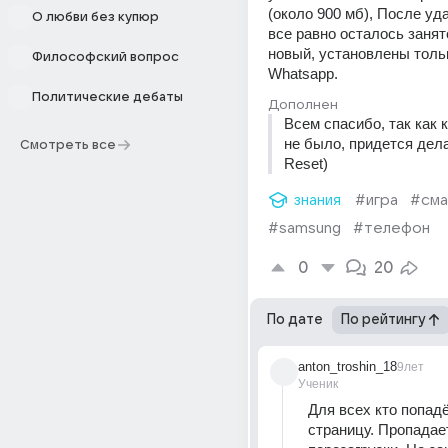
(около 900 мб), После уд
О любви без купюр
все равно осталось занят
новый, установлены только
Философский вопрос
Whatsapp.
Политические дебаты
Дополнен
Всем спасибо, так как 
не было, придется дела
Смотреть все
Reset)
знания
#игра
#см
#samsung
#телефон
0
20
По дате
По рейтингу
anton_troshin_18
9лет
Ученик
Для всех кто попадёт
страницу. Пропадает