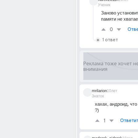
Ученик
Заново установит
памяти не хватае
0
Отве
1 ответ
mrilarion
10лет
Знаток
хахах, андроид, что
?)
1
Ответи