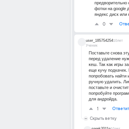
предворительно с
фотки на google д
яндекс диск или 
0
Отве
user_185754254
10лет
Ученик
Поставьте снова эту 
перед удаление нуж
кеш. Так как игры за
еще кучу подкачек.
попробовать найти и
ручную удалить. Ли
поставьте и очистит
попробуйте программ
для андройда.
1
Ответи
Скрыть ветку
narek2011n
10лет