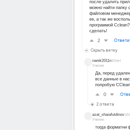
после удалить прил
можно найти папку с 
файловом менеджере
ее, а так же восполь
программой Cclean? 
сделать!
2
Ответи
Скрыть ветку
narek2011n
10лет
Ученик
Да, перед удален
все данные в нас
попробую CClea
0
Отве
2 ответа
azat_sharafutdinov
10
Ученик
тогда форматни ф