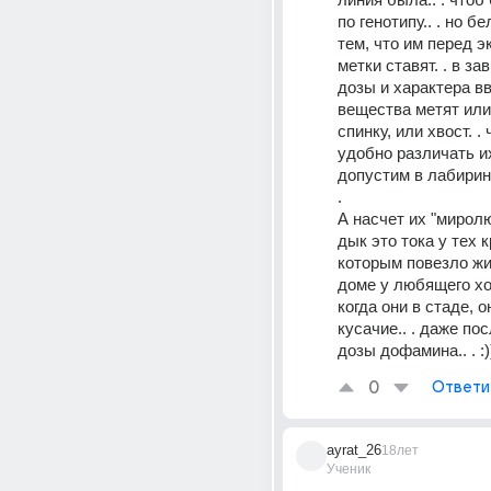
по генотипу.. . но б
тем, что им перед э
метки ставят. . в за
дозы и характера вв
вещества метят или 
спинку, или хвост. . 
удобно различать их
допустим в лабирин
. 
А насчет их "миролю
дык это тока у тех к
которым повезло жит
доме у любящего хозя
когда они в стаде, о
кусачие.. . даже по
дозы дофамина.. . :)
0
Ответи
ayrat_26
18лет
Ученик