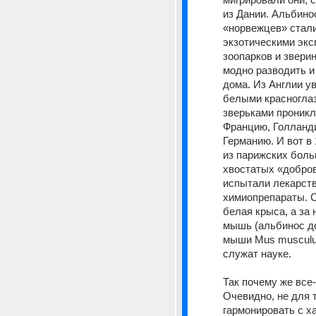
из Дании. Альбино
«норвежцев» стали
экзотическими экс
зоопарков и зверин
модно разводить и
дома. Из Англии ув
белыми красногла
зверьками проникло
Францию, Голланди
Германию. И вот в 1
из парижских боль
хвостатых «добров
испытали лекарств
химиопрепараты. С 
белая крыса, а за 
мышь (альбинос д
мыши Mus musculus
служат науке.
Так почему же все-
Очевидно, не для т
гармонировать с х