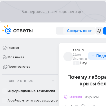
Создать пост
Главная
taniunia_34
18лет
Подп
Моя лента
Изменено
Наука
+1
Пространства
Почему лабор
В ТОПЕ НА ОТВЕТАХ
крысы бе
Информационные технологии
мнения
#крысы
А сейчас что-то совсем другое