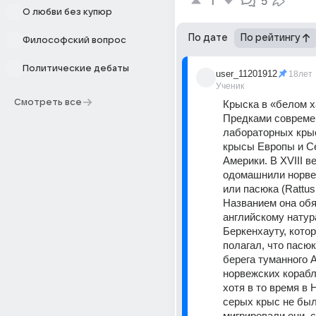
1
5
О любви без купюр
По дате
По рейтингу
Философский вопрос
Политические дебаты
user_11201912
18лет
Ученик
Смотреть все
Крыска в «белом 
Предками совреме
лабораторных крыс
крысы Европы и Се
Америки. В ХVIII ве
одомашнили норвеж
или пасюка (Rattus 
Названием она обя
английскому натур
Беркенхауту, кото
полагал, что пасюк
берега туманного А
норвежских кораблях
хотя в то время в 
серых крыс не было
мигрировали они, с