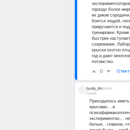
экспериментаторов
гораздо более мир
их дикие сородичи,
боятся людей, легк
приручаются и под
тренировке. Кроме т
быстрее наступает
созревание. Лабор
крыски охотно пло
год и дают многочи
потомство.
0
Ответ
lyuda_dm
18лет
Гений
Приходилось иметь 
крысами.. . в 
психофармакологиче
экспериментах.. . не
белые. . главное, чт
линия была.. . чтоб