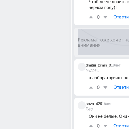
Чтоб легче ловить 
черном полу) !
0
Ответи
dmitrii_zimin_8
18лет
Мудрец
в лабораториях по
0
Ответи
sova_426
18лет
Гуру
Они не белые. Они 
0
Ответи