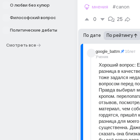
О любви без купюр
мнения
#canon
Философский вопрос
0
25
Политические дебаты
По дате
По рейтингу
Смотреть все
google_battm
10лет
Ученик
Хороший вопрос: Ес
разница в качестве
тоже задался неда
вопросом перед пок
Правда выбирал м
кропом. перелопати
отзывов, посмотре
материал, чем соб
гордятся, пришёл к
разница для моего 
существенна. Даже
сказать она близка 
бы всё равно взял