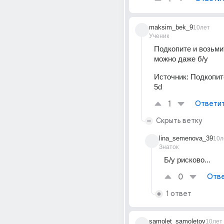
maksim_bek_9
10лет
Ученик
Подкопите и возьмит
можно даже б/у
Источник:
Подкопит
5d
1
Ответи
Скрыть ветку
lina_semenova_39
10л
Знаток
Б/у рисково...
0
Отве
1 ответ
samolet_samoletov
10лет