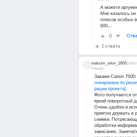
А можете аргумен
Мне казалось он 
плюсов особых в 
600...
0
Отве
2 ответа
maksim_orlov_1805
10лет
Ученик
Закажи Canon 750D 
локирована по реш
рации проекта]
Фото получаются от
яркий поворотный ди
Очень удобен в исп
приятно держать в р
снимки. Потрясающа
обработки информац
зависания. Замечат