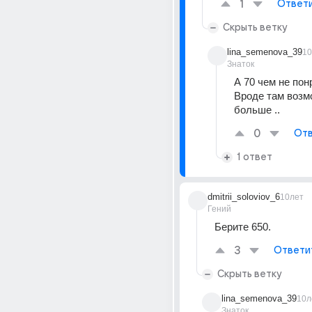
1
Ответ
Скрыть ветку
lina_semenova_39
10
Знаток
А 70 чем не пон
Вроде там возм
больше ..
0
Отв
1 ответ
dmitrii_soloviov_6
10лет
Гений
Берите 650.
3
Ответи
Скрыть ветку
lina_semenova_39
10л
Знаток