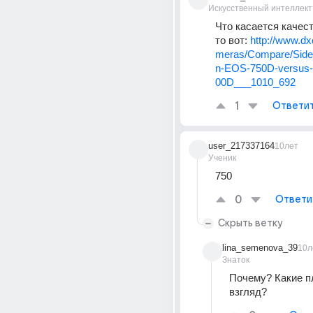
Искусственный интеллект
Что касается качест
то вот: 
http://www.d
meras/Compare/Side
n-EOS-750D-versus
00D___1010_692
1
Ответи
user_217337164
10лет
Ученик
750
0
Ответи
Скрыть ветку
lina_semenova_39
10л
Знаток
Почему? Какие п
взгляд?