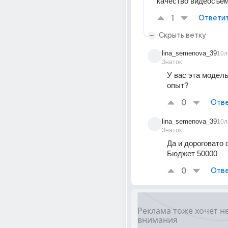
качество видеосъем
1
Ответи
Скрыть ветку
lina_semenova_39
10л
Знаток
У вас эта модель
опыт?
0
Отве
lina_semenova_39
10л
Знаток
Да и дороговато с
Бюджет 50000
0
Отве