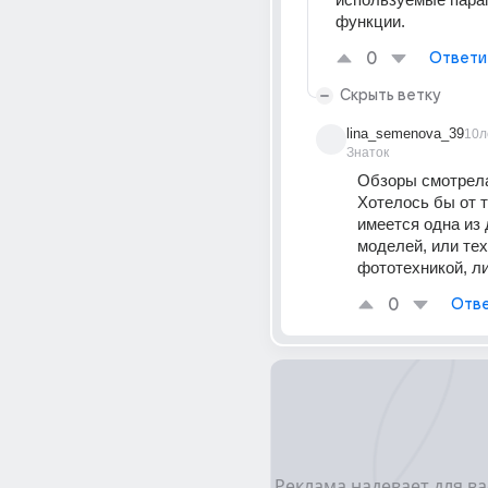
функции.
0
Ответи
Скрыть ветку
lina_semenova_39
10л
Знаток
Обзоры смотрела 
Хотелось бы от те
имеется одна из 
моделей, или тех 
фототехникой, л
0
Отве