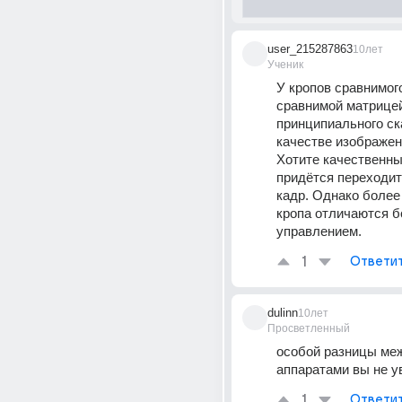
user_215287863
10лет
Ученик
У кропов сравнимого
сравнимой матрицей
принципиального ска
качестве изображени
Хотите качественный
придётся переходит
кадр. Однако более
кропа отличаются б
управлением.
1
Ответи
dulinn
10лет
Просветленный
особой разницы меж
аппаратами вы не у
1
Ответи