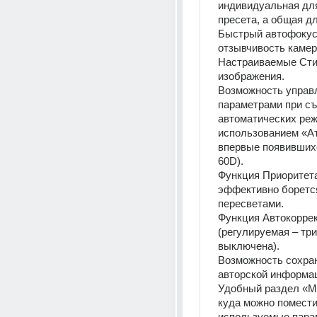
индивидуальная для
пресета, а общая дл
Быстрый автофокус 
отзывчивость камер
Настраиваемые Сти
изображения.
Возможность управл
параметрами при съ
автоматических реж
использованием «Ат
впервые появивших
60D).
Функция Приоритета
эффективно борется
пересветами.
Функция Автокоррек
(регулируемая – три
выключена).
Возможность сохран
авторской информац
Удобный раздел «Мо
куда можно помести
используемые парам