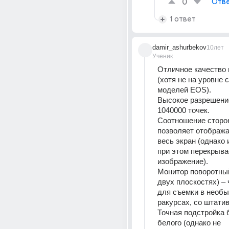
0
Отве
1 ответ
damir_ashurbekov
10лет
Ученик
Отличное качество 
(хотя не на уровне 
моделей EOS).
Высокое разрешение
1040000 точек.
Соотношение сторон
позволяет отобража
весь экран (однако
при этом перекрывае
изображение).
Монитор поворотный
двух плоскостях) – 
для съемки в необы
ракурсах, со штатива
Точная подстройка 
белого (однако не 