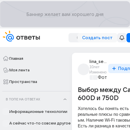
Создать пост
Главная
lina_semenova_39
10лет
Подп
Моя лента
Изменено
Фото, видео, 
Пространства
Выбор между C
600D и 750D
В ТОПЕ НА ОТВЕТАХ
Хотелось бы понять есть л
Информационные технологии
реальные плюсы по сравн
ым. Наличие Wi-Fi таковы
А сейчас что-то совсем другое
Есть ли разница в качест