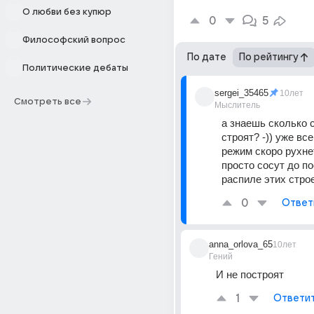
О любви без купюр
0
5
Философский вопрос
По дате
По рейтингу
Политические дебаты
sergei_35465
10лет
Смотреть все
Мыслитель
а знаешь сколько с
строят? -)) уже все
режим скоро рухнет
просто сосут до по
распиле этих стро
0
Ответ
anna_orlova_65
10лет
Гений
И не построят
1
Ответи