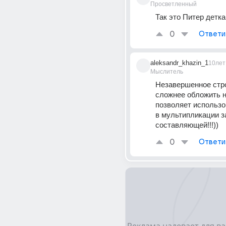
Просветленный
Так это Питер детка
0
Ответи
aleksandr_khazin_1
10лет
Мыслитель
Незавершенное стро
сложнее обложить н
позволяет использов
в мультипликации з
составляющей!!!))
0
Ответи