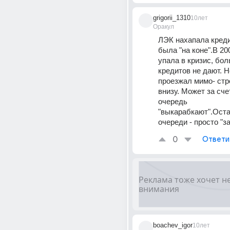
grigorii_1310
10лет
Оракул
ЛЭК нахапала кредит
была "на коне".В 200
упала в кризис, бол
кредитов не дают. Н
проезжал мимо- стр
внизу. Может за сче
очередь 
"выкарабкают".Оста
очереди - просто "з
0
Ответи
boachev_igor
10лет