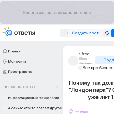
Создать пост
Главная
alfred_eddison
10лет
Подп
Моя лента
Изменено
Все про бизнес
Пространства
Почему так дол
В ТОПЕ НА ОТВЕТАХ
"Лондон парк"?
уже лет 
Информационные технологии
А сейчас что-то совсем другое
мнения