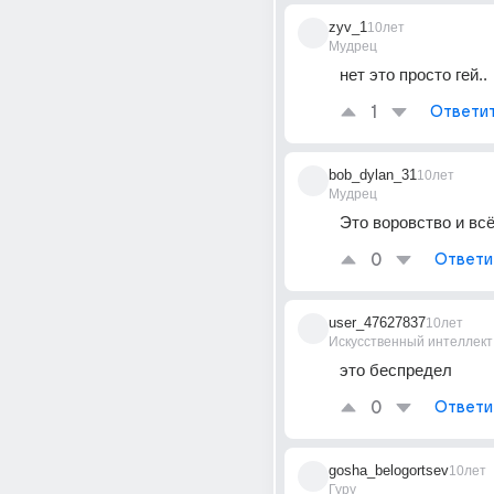
zyv_1
10лет
Мудрец
нет это просто гей..
1
Ответи
bob_dylan_31
10лет
Мудрец
Это воровство и всё
0
Ответи
user_47627837
10лет
Искусственный интеллект
это беспредел
0
Ответи
gosha_belogortsev
10лет
Гуру