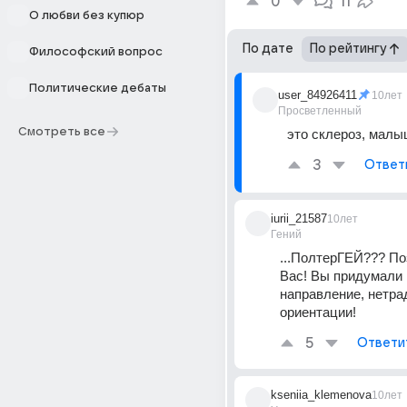
0
11
О любви без купюр
По дате
По рейтингу
Философский вопрос
Политические дебаты
user_84926411
10лет
Просветленный
Смотреть все
это склероз, малыш
3
Ответ
iurii_21587
10лет
Гений
...ПолтерГЕЙ??? По
Вас! Вы придумали 
направление, нетра
ориентации!
5
Ответи
kseniia_klemenova
10лет