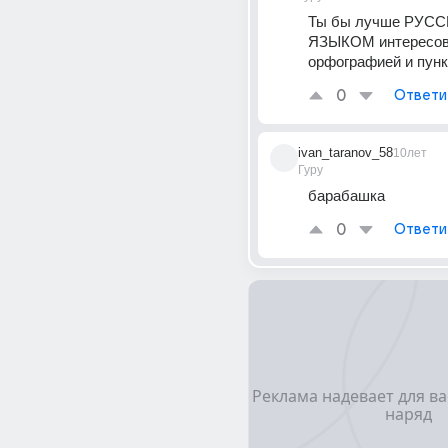
Ты бы лучше РУСС
ЯЗЫКОМ интересова
орфографией и пунк
0
Ответи
ivan_taranov_58
10лет
Гуру
барабашка
0
Ответи