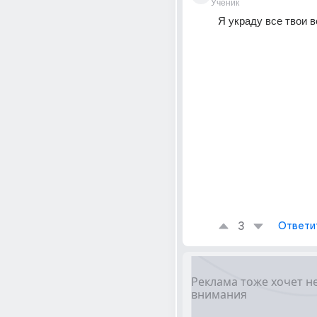
Ученик
Я украду все твои 
3
Ответи