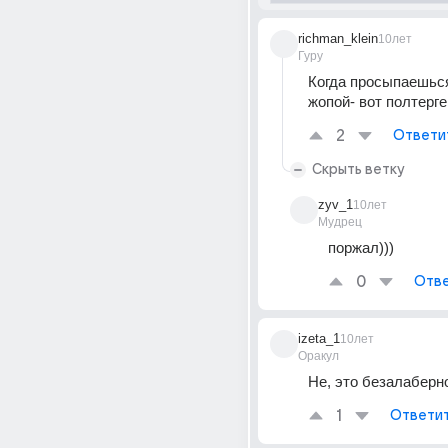
richman_klein
10лет
Гуру
Когда просыпаешься
жопой- вот полтерге
2
Ответи
Скрыть ветку
zyv_1
10лет
Мудрец
поржал)))
0
Отве
izeta_1
10лет
Оракул
Не, это безалаберн
1
Ответи