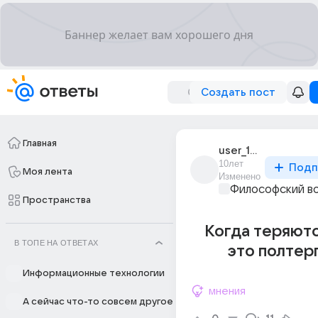
Создать пост
Главная
user_199184028
10лет
Подп
Моя лента
Изменено
Философский в
Пространства
Когда теряют
В ТОПЕ НА ОТВЕТАХ
это полтер
Информационные технологии
мнения
А сейчас что-то совсем другое