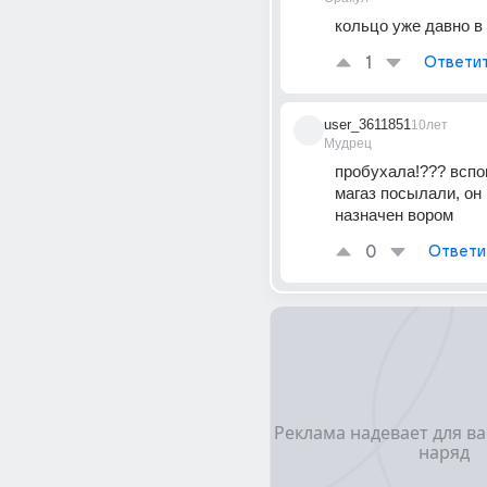
кольцо уже давно в 
1
Ответи
user_3611851
10лет
Мудрец
пробухала!??? вспом
магаз посылали, он 
назначен вором
0
Ответи