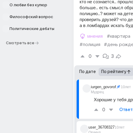
кто не сознается.. прошло
О любви без купюр
больше.. есть смысл обра
полицию..? может на дете
Философский вопрос
проверить друзей? что д
а в ломбардах искать бу
Политические дебаты
мнения
#квартира
Смотреть все
#полиция
#день рожд
0
3
По дате
По рейтингу
iurgen_govorof
10лет
Мудрец
Хорошие у тебя др
0
Ответ
user_36708327
10лет
Оракул