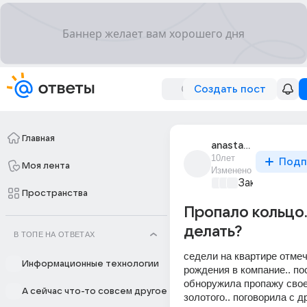
Создать пост
Главная
anastas_kashtanka
10лет
Подп
Моя лента
Изменено
Закон и поря
Пространства
Пропало кольцо.
делать?
В ТОПЕ НА ОТВЕТАХ
седели на квартире отмеч
Информационные технологии
рождения в компание.. пос
обноружила пропажу свое
А сейчас что-то совсем другое
золотого.. поговорила с д