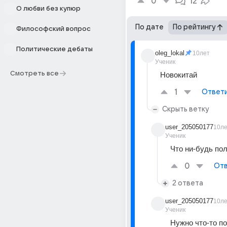
0
12
О любви без купюр
По дате
По рейтингу
Философский вопрос
Политические дебаты
oleg_lokal
10лет
Ученик
Смотреть все
Новокитай
1
Ответ
Скрыть ветку
user_205050177
10л
Ученик
Что ни-будь по
0
Отв
2 ответа
user_205050177
10л
Ученик
Нужно что-то п