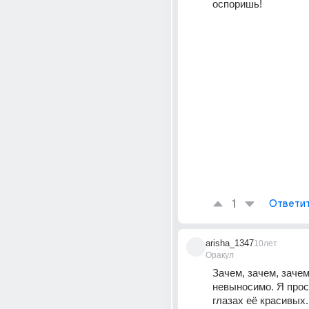
оспоришь!
1
Ответи
arisha_1347
10лет
Оракул
Зачем, зачем, зачем
невыносимо. Я прост
глазах её красивых..