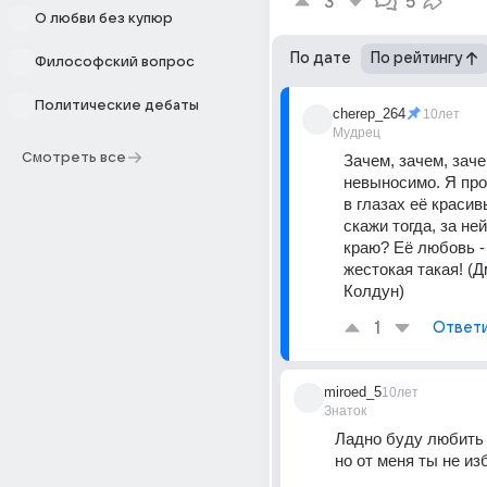
3
5
О любви без купюр
По дате
По рейтингу
Философский вопрос
Политические дебаты
cherep_264
10лет
Мудрец
Смотреть все
Зачем, зачем, зачем
невыносимо. Я прос
в глазах её красив
скажи тогда, за ней
краю? Её любовь - 
жестокая такая! (Д
Колдун)
1
Ответ
miroed_5
10лет
Знаток
Ладно буду любить м
но от меня ты не и