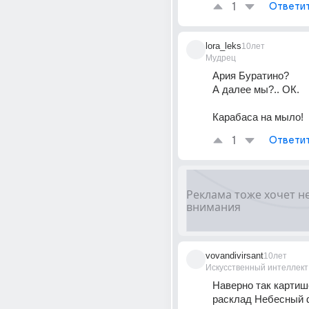
1
Ответи
lora_leks
10лет
Мудрец
Ария Буратино? 
А далее мы?.. ОК.
Карабаса на мыло!
1
Ответи
vovandivirsant
10лет
Искусственный интеллект
Наверно так картише
расклад Небесный ф