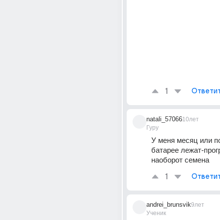
1
Ответи
natali_57066
10лет
Гуру
У меня месяц или по
батарее лежат-прог
наоборот семена
1
Ответи
andrei_brunsvik
9лет
Ученик