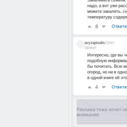
надо, а вот уже рас
можете закалять, сн
температуру содер
8
Ответи
avyzapisalis
10лет
Оракул
Интересно, где вы ч
подобную информац
бы почитать. Всю ж
огород, но ни в одно
в одной книге об эт
4
Ответи