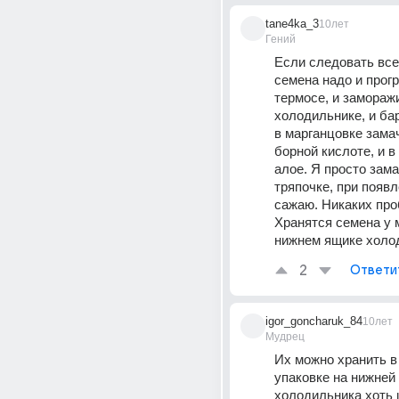
tane4ka_3
10лет
Гений
Если следовать всем
семена надо и прогр
термосе, и заморажи
холодильнике, и бар
в марганцовке замач
борной кислоте, и в 
алое. Я просто зама
тряпочке, при появл
сажаю. Никаких про
Хранятся семена у м
нижнем ящике холо
2
Ответи
igor_goncharuk_84
10лет
Мудрец
Их можно хранить в 
упаковке на нижней 
холодильника хоть ц