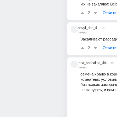
Их не закаляют. Вс
2
Ответи
novyi_den_4
10лет
Гений
Закаливают рассаду
2
Ответи
irina_shabalina_44
10лет
Гений
семена храню в коро
комнатных условиях
без всяких замороче
не жалуюсь, и вам 