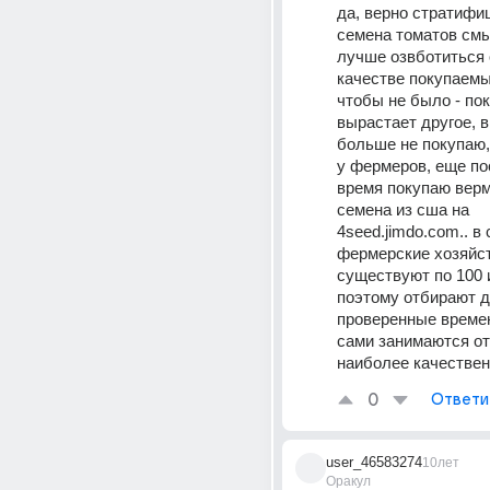
да, верно стратифи
семена томатов смыс
лучше озвботиться о
качестве покупаемых
чтобы не было - пок
вырастает другое, в
больше не покупаю,
у фермеров, еще по
время покупаю верм
семена из сша на 
4seed.jimdo.com.. в 
фермерские хозяйст
существуют по 100 и
поэтому отбирают д
проверенные времен
сами занимаются от
наиболее качестве
0
Ответи
user_46583274
10лет
Оракул