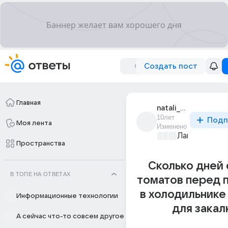
Создать пост
Главная
natali_31166
10лет
Подп
Моя лента
Изменено
Лапки и хвос
Пространства
Сколько дней
В ТОПЕ НА ОТВЕТАХ
томатов перед 
в холодильнике
Информационные технологии
для закал
А сейчас что-то совсем другое