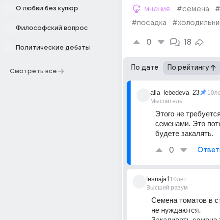
О любви без купюр
мнения
#семена
#
#посадка
#холодильни
Философский вопрос
0
18
Политические дебаты
По дате
По рейтингу
Смотреть все
alla_lebedeva_23
10л
Мыслитель
Этого не требуется
семенами. Это пот
будете закалять.
0
Ответ
lesnaja1
10лет
Высший разум
Семена томатов в с
не нуждаются.
Закаливать семена 