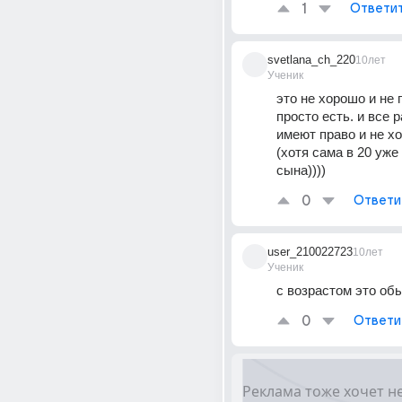
1
Ответи
svetlana_ch_220
10лет
Ученик
это не хорошо и не п
просто есть. и все р
имеют право и не хо
(хотя сама в 20 уже 
сына))))
0
Ответи
user_210022723
10лет
Ученик
с возрастом это об
0
Ответи