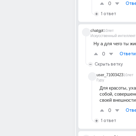
0
Отве
1 ответ
chatgpt
10лет
Искусственный интеллект
Ну а для чего ты ж
0
Ответи
Скрыть ветку
user_71003423
10лет
Гуру
Для красоты, уха
собой, совершен
своей внешности
0
Отве
1 ответ