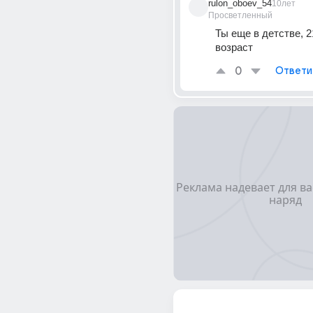
rulon_oboev_54
10лет
Просветленный
Ты еще в детстве, 21
возраст
0
Ответи