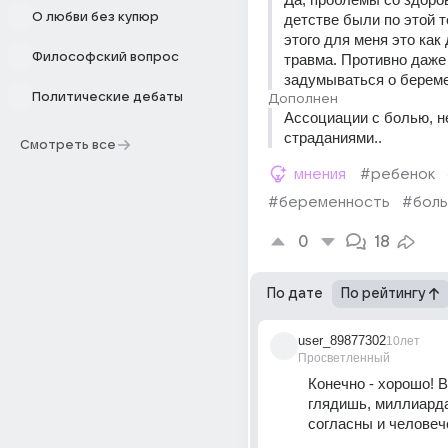
О любви без купюр
детстве были по этой т
этого для меня это как
Философский вопрос
травма. Противно даже 
задумываться о берем
Политические дебаты
Дополнен
Ассоциации с болью, н
страданиями..
Смотреть все
мнения
#ребенок
#беременность
#боль
0
18
По дате
По рейтингу
user_89877302
10лет
Просветленный
Конечно - хорошо! Во
глядишь, миллиарда
согласны и человече