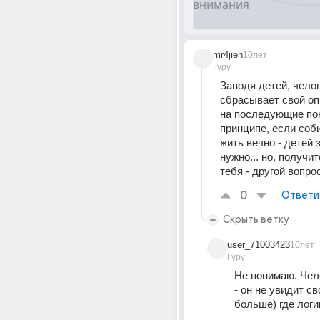
mr4jieh
10лет
Гуру
Заводя детей, челов
сбрасывает свой оп
на последующие поко
принципе, если соб
жить вечно - детей з
нужно... но, получит
тебя - другой вопрос
0
Ответи
Скрыть ветку
user_71003423
10лет
Гуру
Не понимаю. Чел
- он не увидит св
больше) где логи