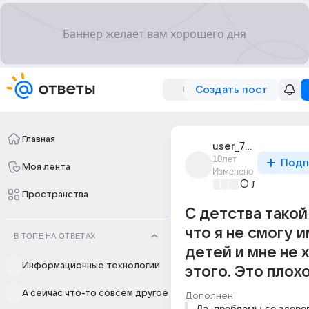
Создать пост
Главная
user_71003423
10лет
Подп
Моя лента
Изменено
О любви без
Пространства
С детства такой
что я не смогу 
В ТОПЕ НА ОТВЕТАХ
детей и мне не 
Информационные технологии
этого. Это плох
А сейчас что-то совсем другое
Дополнен
Да, проблемы со здоров