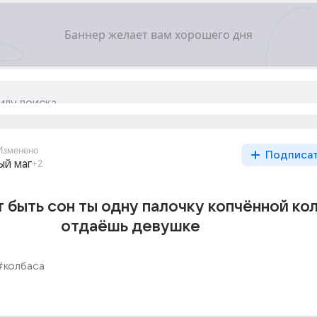
Изменено
Подписа
ый маг
+2
 быть сон ты одну палочку копчённой ко
отдаёшь девушке
#колбаса