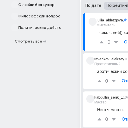
О любви без купюр
По дате
По рейтин
Философский вопрос
iuliia_ablezgova
Мыслитель
Политические дебаты
секс с ней)) 
Смотреть все
0
О
revenkov_aleksey
1
Просветленный
эротический со
0
От
kabdullin_serik_1
10
Мастер
Ни о чем сон.
0
От