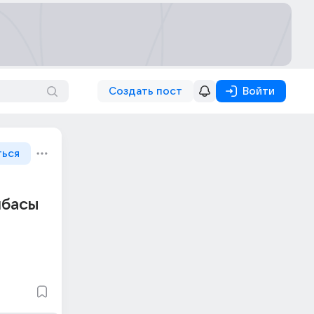
Создать пост
Войти
ться
лбасы