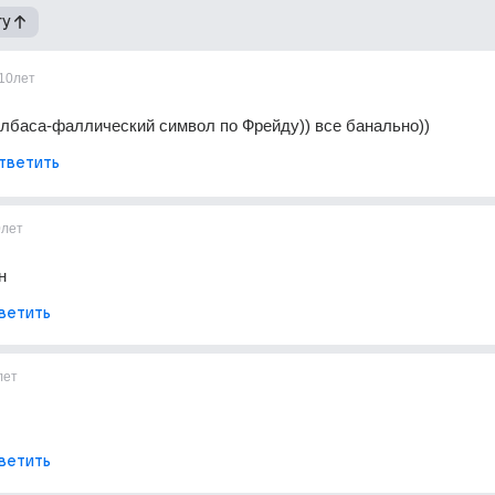
гу
10лет
колбаса-фаллический символ по Фрейду)) все банально))
тветить
0лет
н
ветить
лет
ветить