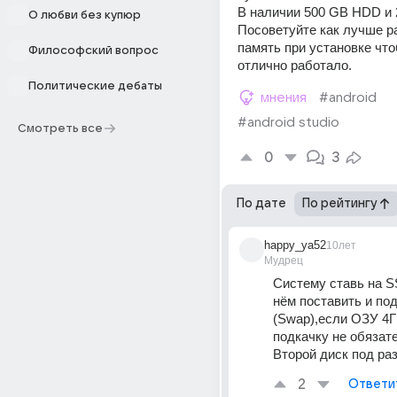
В наличии 500 GB HDD и
О любви без купюр
Посоветуйте как лучше р
память при установке что
Философский вопрос
отлично работало.
Политические дебаты
мнения
#android
#android studio
Смотреть все
0
3
По дате
По рейтингу
happy_ya52
10лет
Мудрец
Систему ставь на S
нём поставить и под
(Swap),если ОЗУ 4Гг
подкачку не обязат
Второй диск под ра
2
Ответи