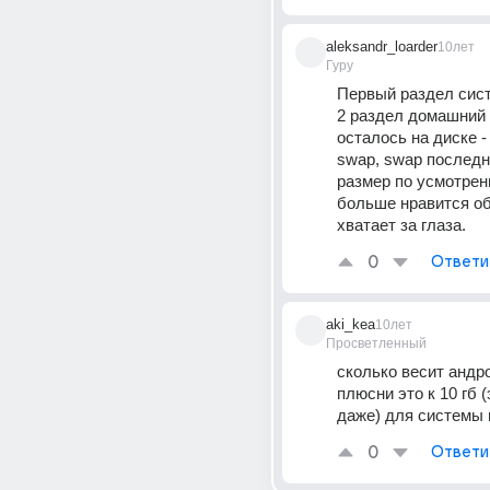
aleksandr_loarder
10лет
Гуру
Первый раздел систе
2 раздел домашний 
осталось на диске - 
swap, swap последни
размер по усмотрени
больше нравится об
хватает за глаза.
0
Ответи
aki_kea
10лет
Просветленный
сколько весит андро
плюсни это к 10 гб (
даже) для системы 
0
Ответи