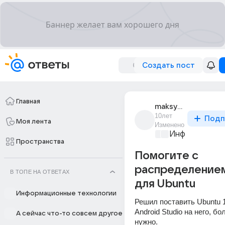
Создать пост
Главная
maksym_motruk
10лет
Подп
Моя лента
Изменено
Информационн
Пространства
Помогите с
распределением
В ТОПЕ НА ОТВЕТАХ
для Ubuntu
Информационные технологии
Решил поставить Ubuntu 1
Android Studio на него, бо
А сейчас что-то совсем другое
нужно.