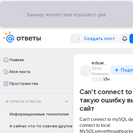
Создать пост
Главная
eduard_sdf
10лет
Подп
Моя лента
Изменено
Информацио
Пространства
Can't connect t
такую ошибку в
В ТОПЕ НА ОТВЕТАХ
сайт
Информационные технологии
Can't connect to mySQL dat
connect to local 
А сейчас что-то совсем другое
MySQLserverthroughsocket