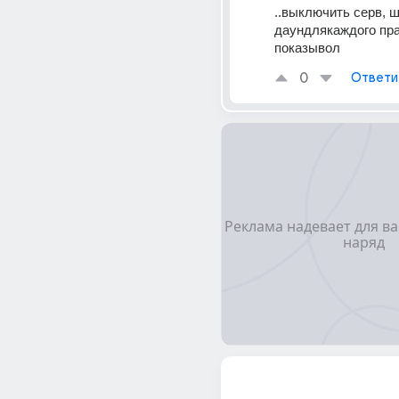
..выключить серв, ш
даундлякаждого пра
показывол
0
Ответи