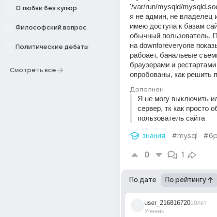
'/var/run/mysqld/mysqld.so
О любви без купюр
я не админ, не владелец 
имею доступа к базам сайт
Философский вопрос
обычный пользователь. П
на downforeveryone показы
Политические дебаты
рабоает, банальеые съем
браузерами и рестартами 
Смотреть все
опробованы, как решить 
Дополнен
Я не могу выключить ил
сервер, тк как просто 
пользователь сайта
знания
#mysql
#бр
0
1
По дате
По рейтингу
user_216816720
10лет
Ученик