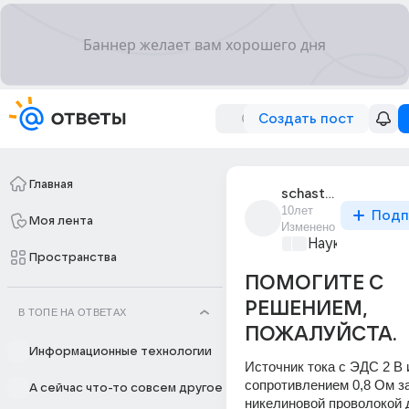
Создать пост
Главная
schastlivaia_903
10лет
Подп
Моя лента
Изменено
Наука
+1
Пространства
ПОМОГИТЕ С
РЕШЕНИЕМ,
В ТОПЕ НА ОТВЕТАХ
ПОЖАЛУЙСТА.
Информационные технологии
Источник тока с ЭДС 2 В 
сопротивлением 0,8 Ом за
А сейчас что-то совсем другое
никелиновой проволокой д