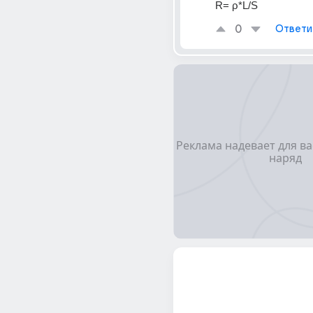
R= ρ*L/S
0
Ответи