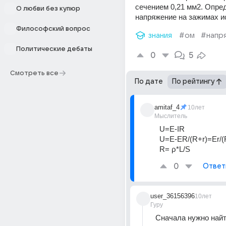
сечением 0,21 мм2. Опред
О любви без купюр
напряжение на зажимах ис
Философский вопрос
знания
#ом
#напр
Политические дебаты
0
5
Смотреть все
По дате
По рейтингу
amitaf_4
10лет
Мыслитель
U=E-IR
U=E-ER/(R+r)=Er/(
R= ρ*L/S
0
Ответ
user_36156396
10лет
Гуру
Сначала нужно найт