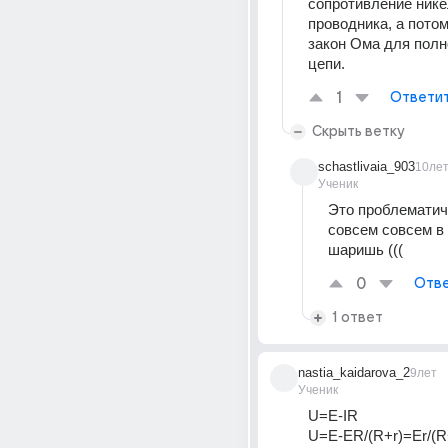
сопротивление нике
проводника, а потом
закон Ома для полно
цепи.
1
Ответи
Скрыть ветку
schastlivaia_903
10ле
Ученик
Это проблематичн
совсем совсем в 
шаришь (((
0
Отве
1 ответ
nastia_kaidarova_2
9лет
Ученик
U=E-IR
U=E-ER/(R+r)=Er/(R