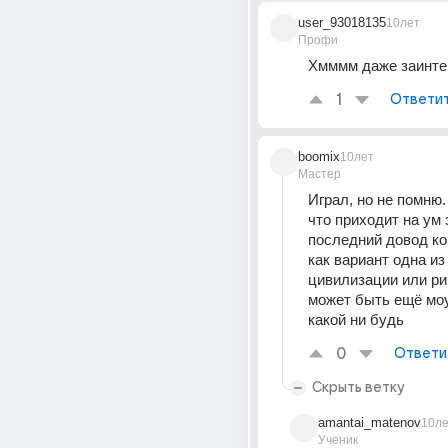
user_93018135
10лет
Профи
Хмммм даже заинте
1
Ответи
boomix
10лет
Мастер
Играл, но не помню.
что приходит на ум э
последний довод кор
как вариант одна из 
цивилизации или рим
может быть ещё моу
какой ни будь
0
Ответи
Скрыть ветку
amantai_matenov
10л
Ученик