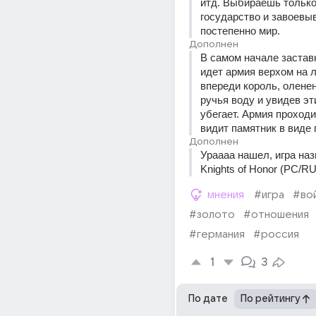
итд. Выбираешь только
государство и завоевы
постепенно мир.
Дополнен
В самом начале заставк
идет армия верхом на л
впереди король, оленено
ручья воду и увидев эт
убегает. Армия проходит
видит памятник в виде 
Дополнен
Ураааа нашел, игра наз
Knights of Honor (PC/R
мнения
#игра
#во
#золото
#отношения
#германия
#россия
1
3
По дате
По рейтингу