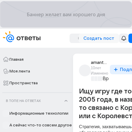
Создать пост
Главная
amantai_matenov
10лет
Подп
Моя лента
Изменено
Время игр
+4
Пространства
Ищу игру где то
2005 года, в наз
В ТОПЕ НА ОТВЕТАХ
то связано с Ко
Информационные технологии
или с Королевст
А сейчас что-то совсем другое
Стратегия, захватываешь 