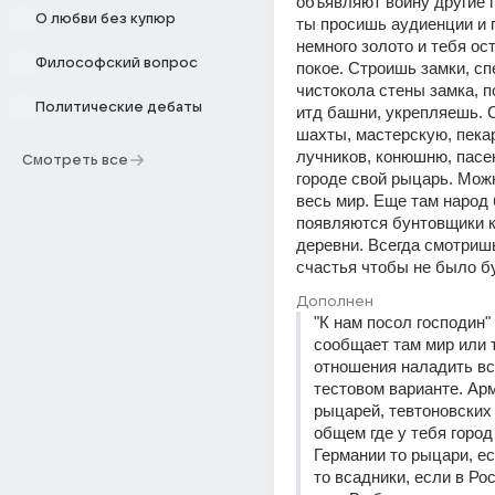
объявляют войну другие г
О любви без купюр
ты просишь аудиенции и 
немного золото и тебя ост
Философский вопрос
покое. Строишь замки, спе
чистокола стены замка, по
Политические дебаты
итд башни, укрепляешь. 
шахты, мастерскую, пекар
лучников, конюшню, пасек
Смотреть все
городе свой рыцарь. Можн
весь мир. Еще там народ б
появляются бунтовщики к
деревни. Всегда смотришь
счастья чтобы не было б
Дополнен
"К нам посол господин" 
сообщает там мир или т
отношения наладить все
тестовом варианте. Арм
рыцарей, тевтоновских 
общем где у тебя город 
Германии то рыцари, ес
то всадники, если в Рос