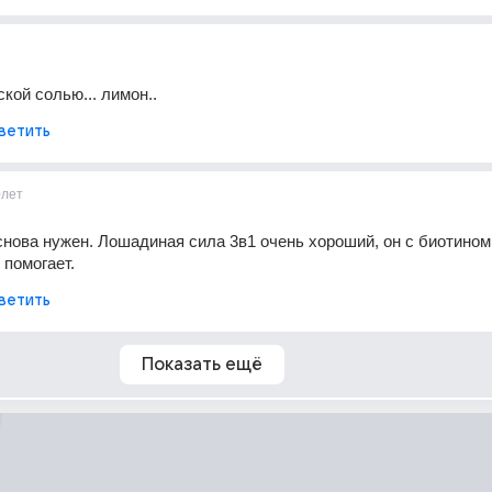
кой солью... лимон..
ветить
0лет
нова нужен. Лошадиная сила 3в1 очень хороший, он с биотином,
 помогает.
ветить
Показать ещё