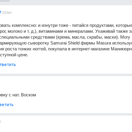
10лет
вать комплексно: и изнутри тоже - питайся продуктами, которые
ог, молоко и т. д.), витаминами и минералами. Ухаживай также з
 специальными средствами (крема, масла, скрабы, маски). Могу 
армирующую сыворотку Samurai Shield фирмы Masura используе
я роста тонких ногтей, покупала в интернет-магазине Маникюрны
ступной цене.
тветить
вку с нат. Воском
ветить
т