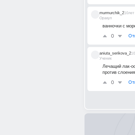
murmurchik_2
10лет
Оракул
ванночки с морс
0
От
aniuta_serikova_2
1
Ученик
Лечащий лак-ос
против слоения
0
От