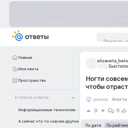
Главная
elizaveta_bel
Бьютилэ
Моя лента
Ногти совсем 
Пространства
чтобы отраст
В ТОПЕ НА ОТВЕТАХ
мнения
#ногти
Информационные технологии
0
11
А сейчас что-то совсем другое
По дате
По рейтин