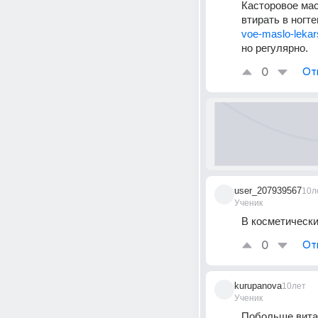
Касторовое мас
втирать в ногт
voe-maslo-lekars
но регулярно.
0
От
user_207939567
10л
Ученик
В косметически
0
От
kurupanova
10лет
Ученик
Побольше витам