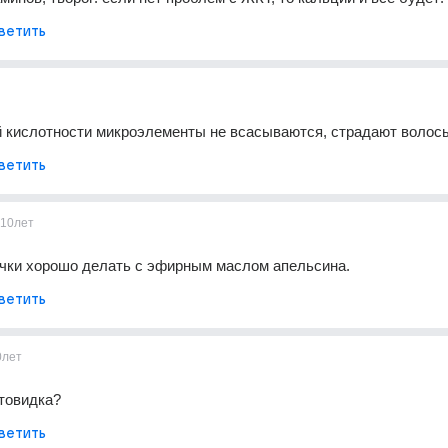
ветить
 кислотности микроэлементы не всасываются, страдают волосы
ветить
10лет
чки хорошо делать с эфирным маслом апельсина.
ветить
0лет
товидка?
ветить