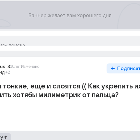
ous_3
10лет
Изменено
Подписа
нд
+2
тонкие, еще и слоятся (( Как укрепить и
ить хотябы милиметрик от пальца?
гу