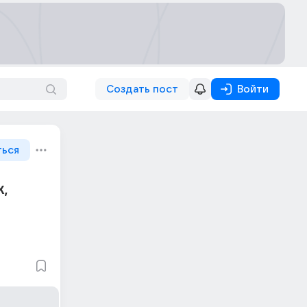
Создать пост
Войти
ться
х,