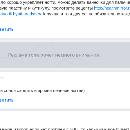
ло хорошо укрепляет ногти, можно делать ванночки для пальчик
евую пластину и кутикулу, посмотрите рецепты 
http://healthmirror.
tvo-ili-byuti-sredstvo/
 А лучше и то и другое, не обязательно кажд
ветить
ет
й солон сходить и пройни лечение ногтей)
ветить
инов, творог! если нет проблем с ЖКТ, то кальций и все будет!