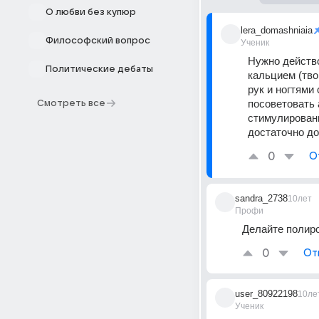
О любви без купюр
lera_domashniaia
Философский вопрос
Ученик
Нужно действо
Политические дебаты
кальцием (твор
рук и ногтями
посоветовать 
Смотреть все
стимулировани
достаточно до
0
О
sandra_2738
10лет
Профи
Делайте полиро
0
От
user_80922198
10ле
Ученик