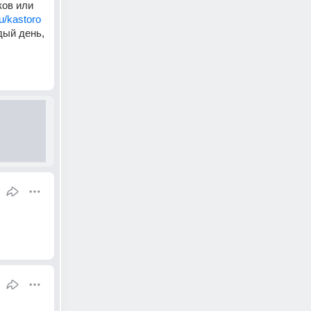
ов или 
ru/kastoro
ый день, 