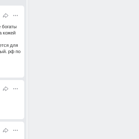
 богаты 
а кожей 
тся для 
й. рф по 