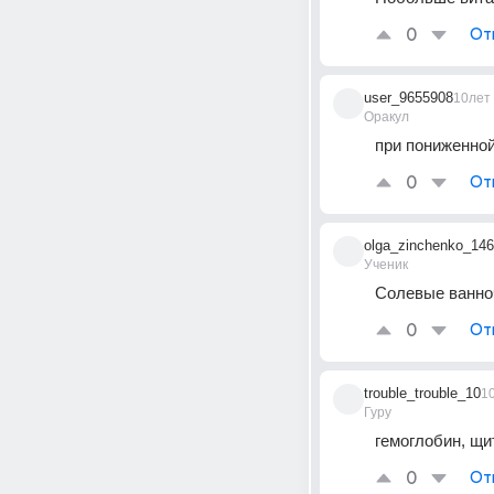
0
От
user_9655908
10лет
Оракул
при пониженной
0
От
olga_zinchenko_146
Ученик
Солевые ванно
0
От
trouble_trouble_10
1
Гуру
гемоглобин, щи
0
От