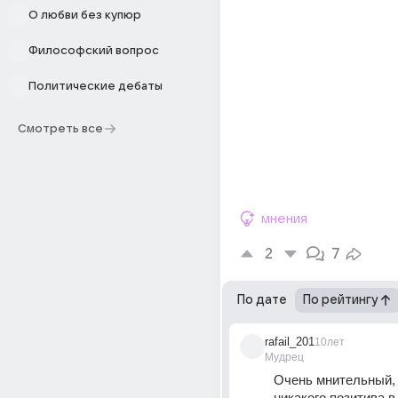
О любви без купюр
Философский вопрос
Политические дебаты
Смотреть все
мнения
2
7
По дате
По рейтингу
rafail_201
10лет
Мудрец
Очень мнительный, 
никакого позитива в 