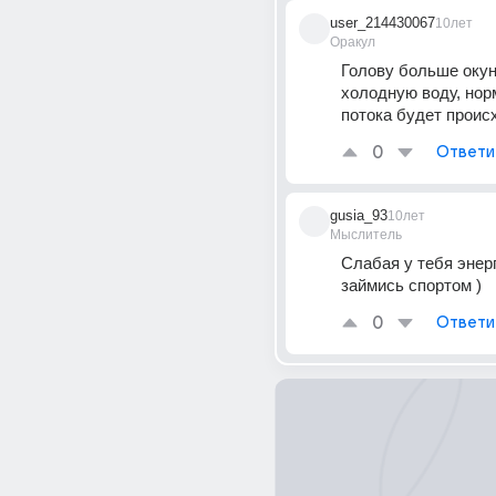
user_214430067
10лет
Оракул
Голову больше окуна
холодную воду, нор
потока будет проис
0
Ответи
gusia_93
10лет
Мыслитель
Слабая у тебя энерг
займись спортом )
0
Ответи