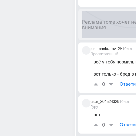
iurii_pankratov_25
10лет
Просветленный
всё у тебя нормаль
вот только - бред в 
0
Ответи
user_204524329
10лет
Гуру
нет
0
Ответи