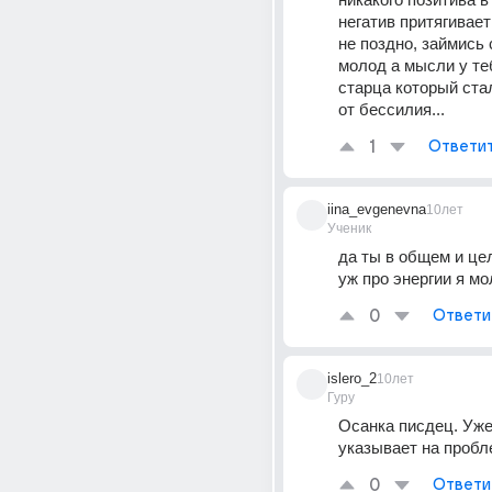
негатив притягивает 
не поздно, займись 
молод а мысли у теб
старца который ста
от бессилия...
1
Ответи
iina_evgenevna
10лет
Ученик
да ты в общем и цел
уж про энергии я мо
0
Ответи
islero_2
10лет
Гуру
Осанка писдец. Уже 
указывает на проб
0
Ответи