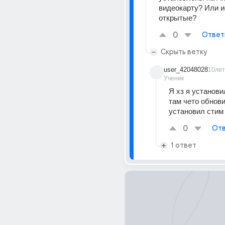
видеокарту? Или и
открытые?
0
Ответ
Скрыть ветку
user_42048028
10лет
Ученик
Я хз я установил
там чето обнови
установил стим 
0
Отв
1 ответ