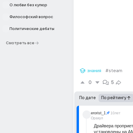
О любви без купюр
Философский вопрос
Политические дебаты
Смотреть все
знания
#steam
0
5
По дате
По рейтингу
erorist_1
10лет
Оракул
Драйвера проприет
установлены на A