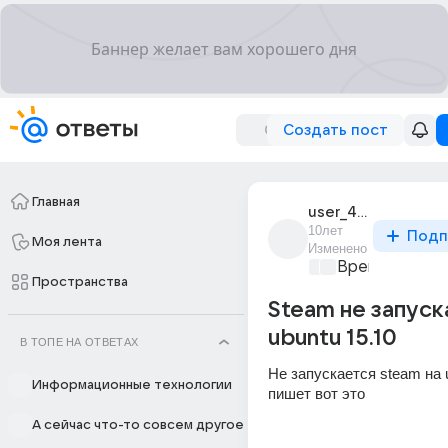
Создать пост
Главная
user_42048028
10лет
Подп
Моя лента
Изменено
Время игр
+1
Пространства
Steam не запуск
ubuntu 15.10
В ТОПЕ НА ОТВЕТАХ
Не запускается steam на u
Информационные технологии
пишет вот это
А сейчас что-то совсем другое