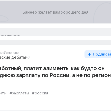
лет
Изменено
Подписа
еские дебаты
+3
ботный, платит алименты как будто он
днюю зарплату по России, а не по регион
нты
#зарплаты
#россия