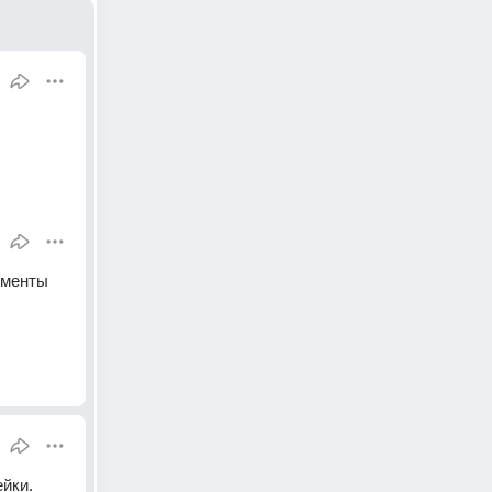
менты 
ейки.