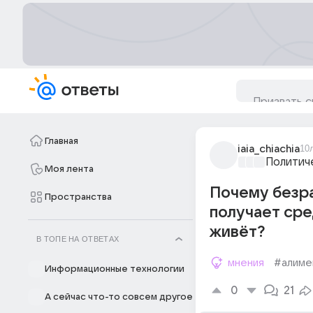
Главная
iaia_chiachia
10
Политич
Моя лента
Почему безра
Пространства
получает сре
живёт?
В ТОПЕ НА ОТВЕТАХ
мнения
#алиме
Информационные технологии
0
21
А сейчас что-то совсем другое