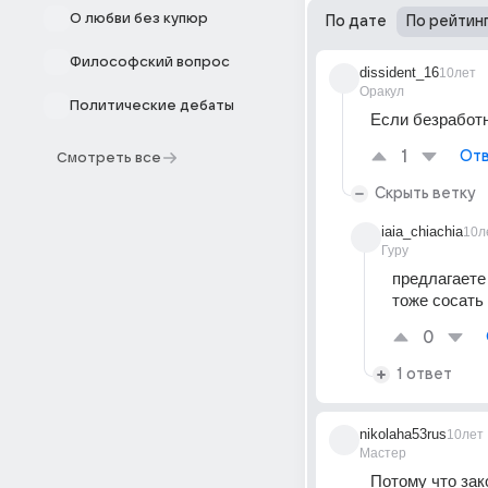
О любви без купюр
По дате
По рейтин
Философский вопрос
dissident_16
10лет
Оракул
Политические дебаты
Если безработн
1
Отв
Смотреть все
Скрыть ветку
iaia_chiachia
10л
Гуру
предлагаете
тоже сосать
0
1 ответ
nikolaha53rus
10лет
Мастер
Потому что зак