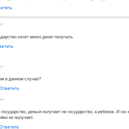
етить
ет
ударство хочет много денег получать
ветить
ет
ом в данном случае?
Ответить
лет
 государство, деньги получает не государство, а ребенок. И гос-в
ейки не получает.
Ответить