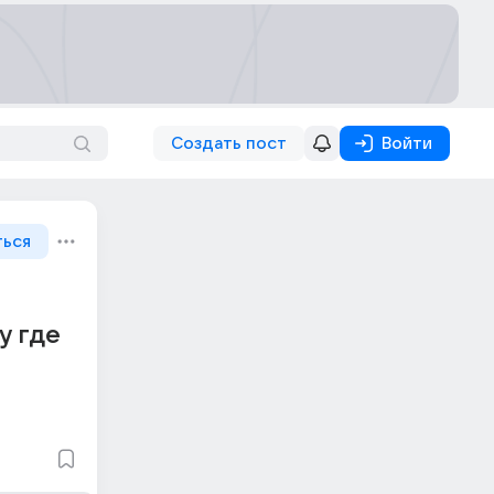
Создать пост
Войти
ться
у где