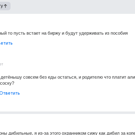
гу
ый то пусть встает на биржу и будут удерживать из пособия
етить
ет
 детёнышу совсем без еды остаться, и родителю что платит али
 соску?
Ответить
оны дибильные, я из-за этого охранником сижу как дибил за коп