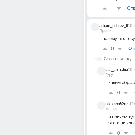
1
Отв
artiom_udalov_8
10л
Профи
потому что гос
0
От
Скрыть ветку
iaia_chiachia
10л
Гуру
каким образ
0
nikolaha53rus
10
Мастер
а причем тут
этого ни коп
0