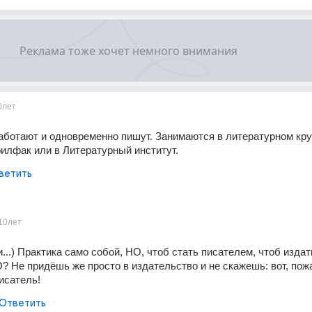
0лет
аботают и одновременно пишут. Занимаются в литературном круж
илфак или в Литературный институт.
ветить
10лет
...) Практика само собой, НО, чтоб стать писателем, чтоб издать 
Не придёшь же просто в издательство и не скажешь: вот, пожа
исатель!
Ответить