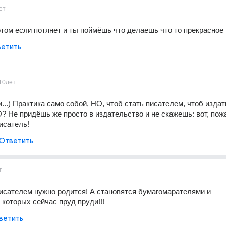
ет
отом если потянет и ты поймёшь что делаешь что то прекрасное
етить
10лет
...) Практика само собой, НО, чтоб стать писателем, чтоб издать 
Не придёшь же просто в издательство и не скажешь: вот, пожа
исатель!
Ответить
т
сателем нужно родится! А становятся бумагомарателями и 
которых сейчас пруд пруди!!!
ветить