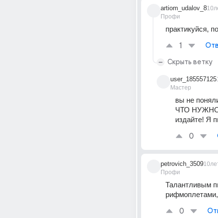
artiom_udalov_8
10л
Профи
практикуйся, п
1
Отв
Скрыть ветку
user_185557125
Мастер
вы не поняли
ЧТО НУЖНО? 
издайте! Я п
0
petrovich_3509
10ле
Профи
Талантливым пи
рифмоплетами, 
0
От