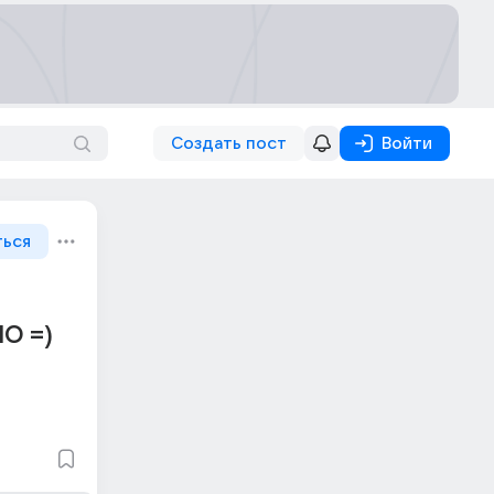
Создать пост
Войти
ться
НО =)