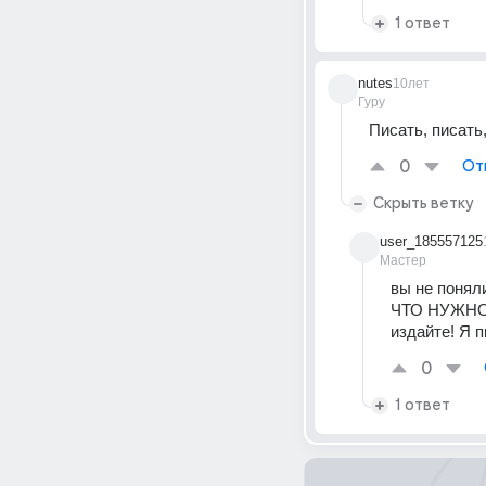
1 ответ
nutes
10лет
Гуру
Писать, писать
0
От
Скрыть ветку
user_185557125
Мастер
вы не поняли
ЧТО НУЖНО? 
издайте! Я п
0
1 ответ