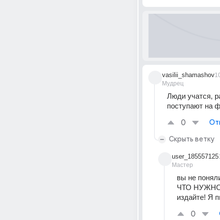
vasilii_shamashov
1
Мудрец
Люди учатся, р
поступают на ф
0
От
Скрыть ветку
user_185557125
Мастер
вы не поняли
ЧТО НУЖНО? 
издайте! Я п
0