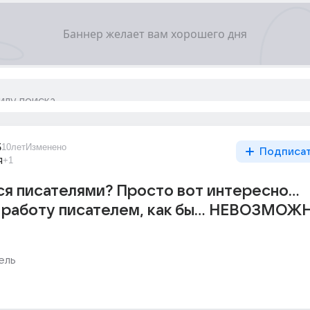
5
10лет
Изменено
Подписа
я
+1
ся писателями? Просто вот интересно...
 работу писателем, как бы... НЕВОЗМОЖ
ель