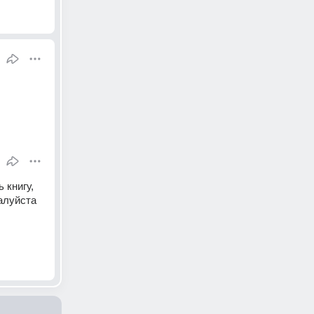
книгу, 
луйста 