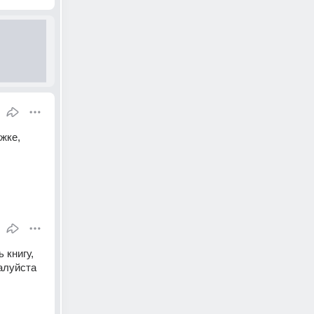
ке, 
книгу, 
луйста 