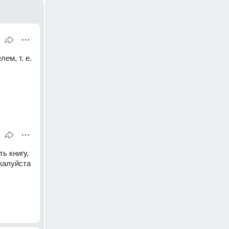
м, т. е. 
 книгу, 
алуйста 