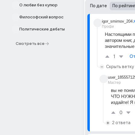
О любви без купюр
По дате
По рейтин
Философский вопрос
igor_smirnov_204
Профи
Политические дебаты
Настоящими пис
автором книг,
Смотреть все
значительные 
1
От
Скрыть ветку
user_18555712
Мастер
вы не понял
ЧТО НУЖНО?
издайте! Я
0
2 ответа