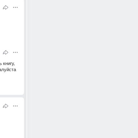
книгу, 
луйста 