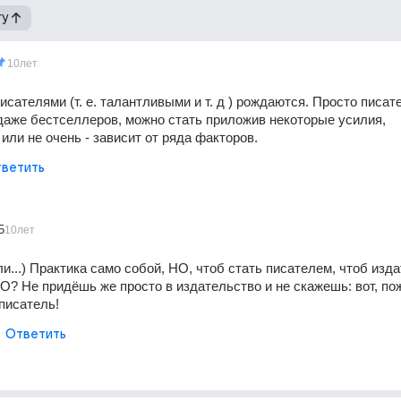
гу
10лет
ателями (т. е. талантливыми и т. д ) рождаются. Просто писателе
 даже бестселлеров, можно стать приложив некоторые усилия, 
или не очень - зависит от ряда факторов.
ветить
5
10лет
и...) Практика само собой, НО, чтоб стать писателем, чтоб издать
 Не придёшь же просто в издательство и не скажешь: вот, пож
 писатель!
Ответить