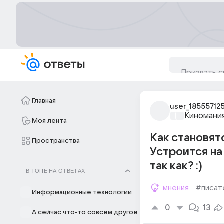
Главная
user_18555712
Киномани
Моя лента
Как становят
Пространства
Устроится на
так как? :)
В ТОПЕ НА ОТВЕТАХ
мнения
#писат
Информационные технологии
0
13
А сейчас что-то совсем другое