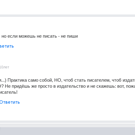
, но если можешь не писать - не пиши
ветить
10лет
...) Практика само собой, НО, чтоб стать писателем, чтоб издать 
Не придёшь же просто в издательство и не скажешь: вот, пожа
исатель!
Ответить