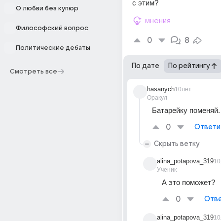
с этим?
О любви без купюр
мнения
Философский вопрос
0
8
Политические дебаты
По дате
По рейтингу
Смотреть все
hasanych
10лет
Оракул
Батарейку поменяй.
0
Ответи
Скрыть ветку
alina_potapova_319
10
Ученик
А это поможет?
0
Отве
alina_potapova_319
10