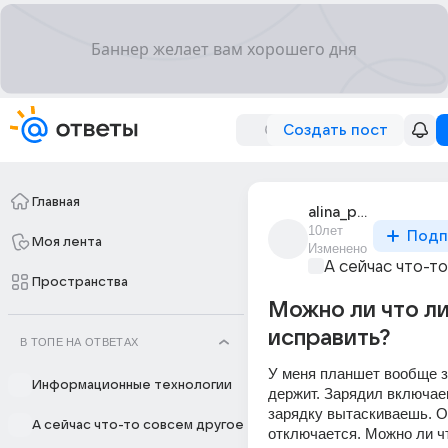
Создать пост
Главная
alina_potapova_319
10лет
Подп
Моя лента
Изменено
А сейчас что-т
Пространства
Можно ли что л
исправить?
В ТОПЕ НА ОТВЕТАХ
У меня планшет вообще з
Информационные технологии
держит. Зарядил включаеш
зарядку вытаскиваешь. Он
А сейчас что-то совсем другое
отключается. Можно ли чт