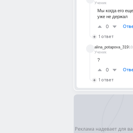
Ученик
Мы когда его еще
уже не держал
0
Отве
1 ответ
alina_potapova_319
10
Ученик
?
0
Отве
1 ответ