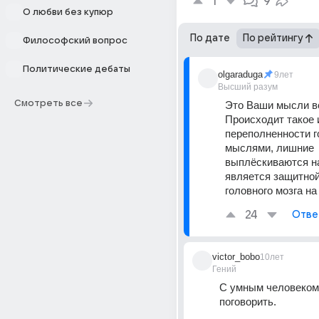
1
9
О любви без купюр
По дате
По рейтингу
Философский вопрос
Политические дебаты
olgaraduga
9лет
Высший разум
Смотреть все
Это Ваши мысли вс
Происходит такое и
переполненности г
мыслями, лишние 
выплёскиваются на 
является защитной
головного мозга на
24
Отве
victor_bobo
10лет
Гений
С умным человеком 
поговорить.