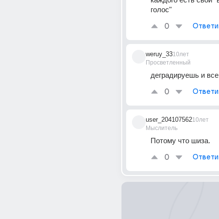
голос"
0
Ответи
weruy_33
10лет
Просветленный
деградируешь и все
0
Ответи
user_204107562
10лет
Мыслитель
Потому что шиза.
0
Ответи