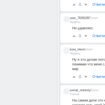
0
Ответи
user_78281097
10лет
Мудрец
Не удивляет.
0
Ответи
kora_slevin
10лет
Мудрец
Ну я это делаю пото
понимаю что меня с
мир
0
Ответи
iunnat_stantsiyi
10лет
Ученик
На самом деле это н
каждого есть свой "