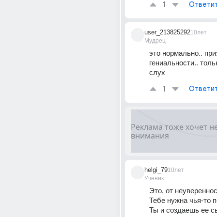
1
Ответи
user_213825292
10лет
Мудрец
это нормально.. приз
гениальности.. тольк
слух
1
Ответи
helgi_79
10лет
Ученик
Это, от неуверенност
Тебе нужна чья-то п
Ты и создаешь ее с