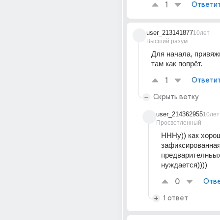
1
Ответи
user_213141877
10лет
Высший разум
Для начала, привяжи 
там как попрёт.
1
Ответи
Скрыть ветку
user_214362955
10лет
Просветленный
НННу)) как хорош
зафиксированная
предварителньых
нуждается))))
0
Отве
1 ответ