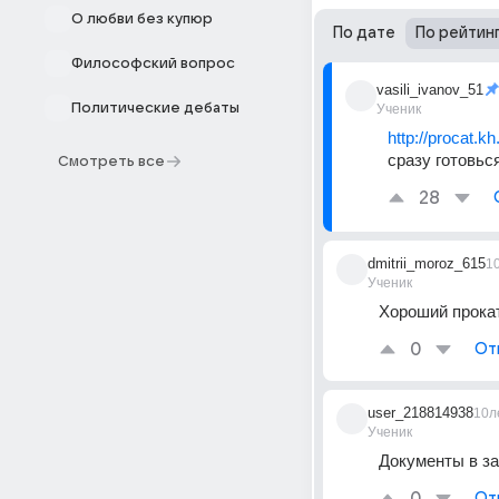
О любви без купюр
По дате
По рейтин
Философский вопрос
vasili_ivanov_51
Политические дебаты
Ученик
http://procat.kh
сразу готовьс
Смотреть все
28
dmitrii_moroz_615
1
Ученик
Хороший прока
0
От
user_218814938
10л
Ученик
Документы в за
От