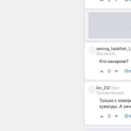
0
aetrvog_halakhah_1
Мыслитель
Кто нахаркив?
0
От
lim_232
10лет
Просветленный
Только с компр
кувалды. А зач
0
От