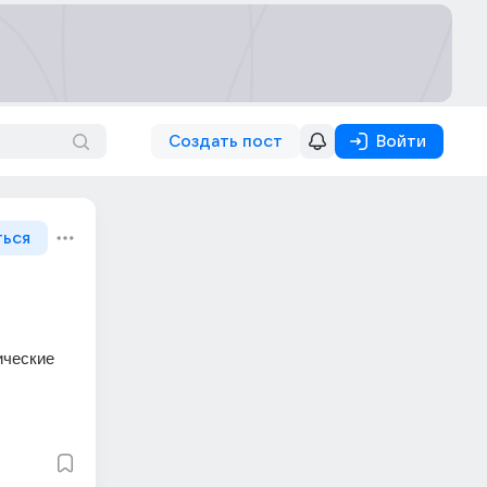
Создать пост
Войти
ться
ческие 