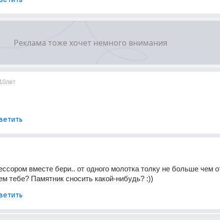
10лет
ветить
ессором вместе бери.. от одного молотка толку не больше чем от
ем тебе? Памятник сносить какой-нибудь? :))
ветить