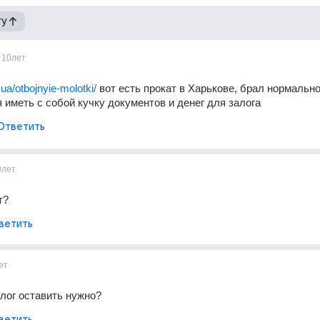
гу
10лет
.ua/otbojnyie-molotki/
 вот есть прокат в Харькове, брал нормально,
я иметь с собой кучку документов и денег для залога
Ответить
0лет
т?
ветить
ет
лог оставить нужно?
ветить