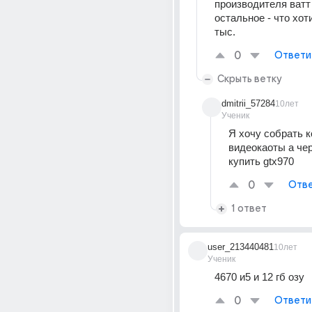
производителя ватт 
остальное - что хоти
тыс.
0
Ответи
Скрыть ветку
dmitrii_57284
10лет
Ученик
Я хочу собрать к
видеокаоты а чер
купить gtx970
0
Отве
1 ответ
user_213440481
10лет
Ученик
4670 и5 и 12 гб озу
0
Ответи