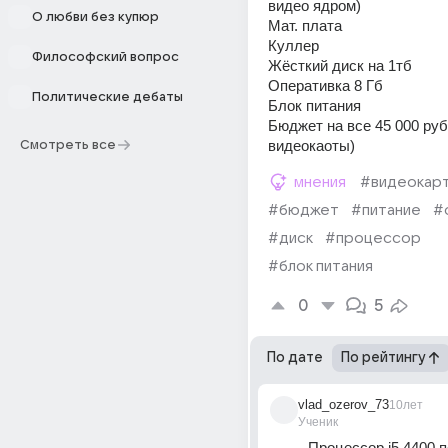
видео ядром) 
О любви без купюр
Мат. плата 
Куллер 
Философский вопрос
Жёсткий диск на 1тб 
Оперативка 8 Гб 
Политические дебаты
Блок питания 
Бюджет на все 45 000 руб 
видеокаоты)
Смотреть все
мнения
#видеокар
#бюджет
#питание
#
#диск
#процессор
#блок питания
0
5
По дате
По рейтингу
vlad_ozerov_73
10лет
Ученик
Процессор i5 4400 п