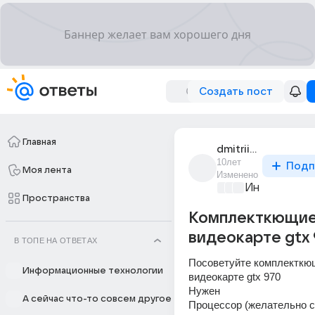
Создать пост
Главная
dmitrii_57284
10лет
Подп
Моя лента
Изменено
Информацио
Пространства
Комплекткющие
видеокарте gtx
В ТОПЕ НА ОТВЕТАХ
Посоветуйте комплекткющ
Информационные технологии
видеокарте gtx 970 
Нужен 
А сейчас что-то совсем другое
Процессор (желательно с