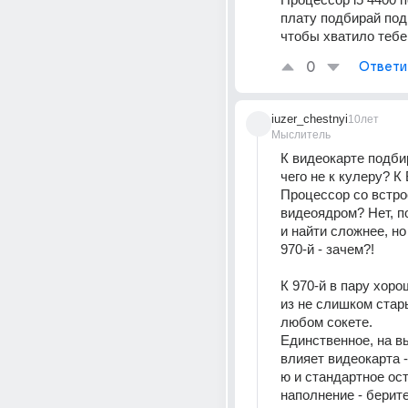
плату подбирай под 
чтобы хватило тебе
0
Ответи
iuzer_chestnyi
10лет
Мыслитель
К видеокарте подбир
чего не к кулеру? К
Процессор со встро
видеоядром? Нет, по
и найти сложнее, но
970-й - зачем?!
К 970-й в пару хоро
из не слишком старых
любом сокете.
Единственное, на вы
влияет видеокарта -
ю и стандартное ост
наполнение - берите