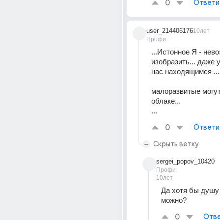
0
Ответи
user_214406176
10лет
Профи
...Истонное Я - нево
изобразить... даже 
нас находящимся ...
малоразвитые могут 
облаке...
...
0
Ответи
Скрыть ветку
sergei_popov_10420
Профи
10лет
Да хотя бы душу 
можно?
0
Отве