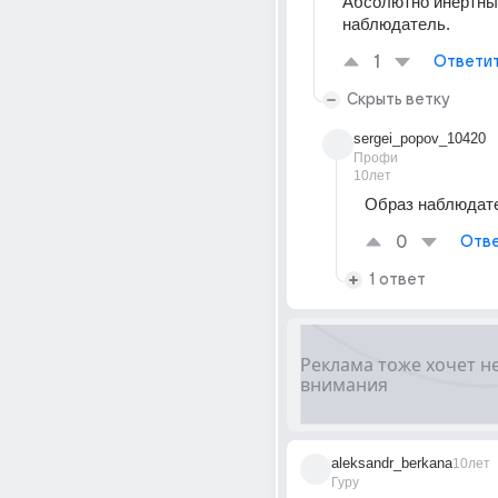
Абсолютно инертны
наблюдатель.
1
Ответи
Скрыть ветку
sergei_popov_10420
Профи
10лет
Образ наблюдате
0
Отве
1 ответ
aleksandr_berkana
10лет
Гуру