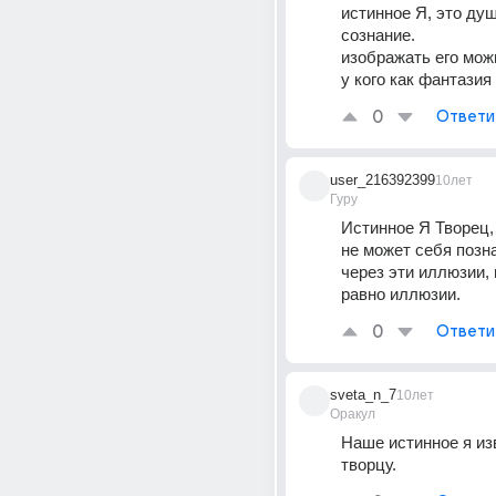
истинное Я, это душа
сознание.
изображать его можн
у кого как фантазия 
0
Ответи
user_216392399
10лет
Гуру
Истинное Я Творец,
не может себя позна
через эти иллюзии, н
равно иллюзии.
0
Ответи
sveta_n_7
10лет
Оракул
Наше истинное я изв
творцу.