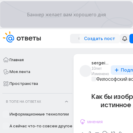
Создать пост
Главная
sergei_popov_10420
10лет
Подп
Моя лента
Изменено
Философский в
Пространства
Как бы изоб
В ТОПЕ НА ОТВЕТАХ
истинное 
Информационные технологии
мнения
А сейчас что-то совсем другое