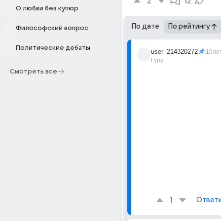
2
12
О любви без купюр
По дате
По рейтингу
Философский вопрос
Политические дебаты
user_214320272
10ле
Гуру
Смотреть все
1
Ответ