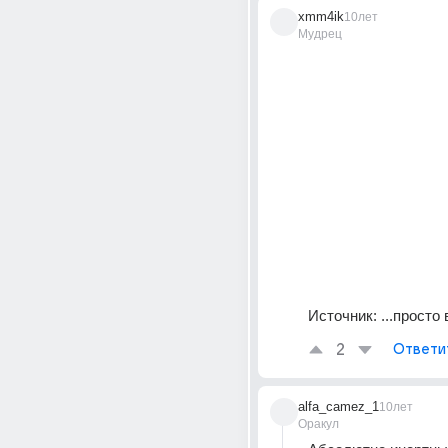
xmm4ik
10лет
Мудрец
Источник:
...просто
2
Ответи
alfa_camez_1
10лет
Оракул