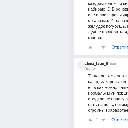
каждым годом по ки
набираю :D В основ
все в рост прет и ук
организма. И на ночь
желудок погубишь. И
лучше провериться,
говорят.
1
Ответи
alena_loran_9
10лет
Знаток
Твоя еда это сложн
каши, макароны тве
ешь как можно чаще 
нормальными порция
сладкое не советую 
есть на ночь, потому
огромный заработа
1
Ответи