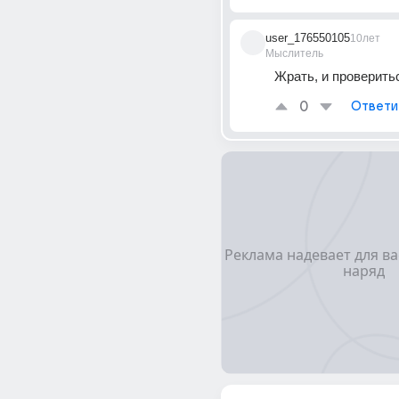
user_176550105
10лет
Мыслитель
Жрать, и проверить
0
Ответи