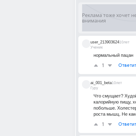
user_213903624
10лет
Ученик
нормальный пацан
1
Ответи
ai_001_beta
10лет
Гуру
Что смущает? Худой
калорийную пищу, х
побольше. Холестер
роста мышц. Не как
1
Ответи