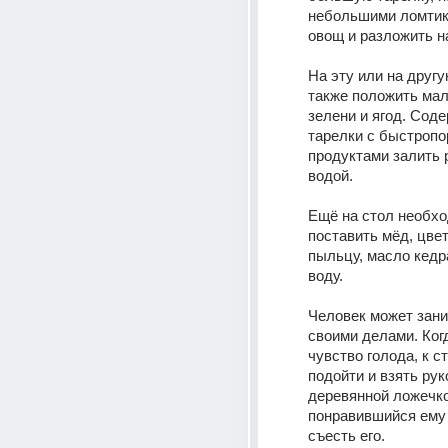
небольшими ломтик
овощ и разложить на
На эту или на другую
также положить мал
зелени и ягод. Соде
тарелки с быстропо
продуктами залить 
водой.
Ещё на стол необхо
поставить мёд, цвет
пыльцу, масло кедр
воду. 
Человек может зани
своими делами. Ког
чувство голода, к с
подойти и взять руко
деревянной ложечко
понравившийся ему 
съесть его.