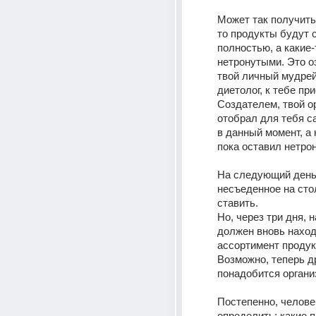
Может так получитьс
то продукты будут 
полностью, а какие-
нетронутыми. Это оз
твой личный мудрей
диетолог, к тебе пр
Создателем, твой ор
отобрал для тебя са
в данный момент, а
пока оставил нетро
На следующий день,
несъеденное на сто
ставить. 
Но, через три дня, н
должен вновь наход
ассортимент продукт
Возможно, теперь др
понадобится органи
Постепенно, челове
определить: какие п