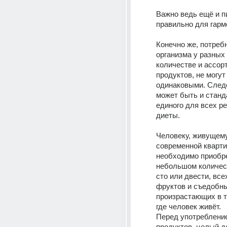
Важно ведь ещё и пи
правильно для гарм
Конечно же, потребн
организма у разных 
количестве и ассорт
продуктов, не могут
одинаковыми. Следо
может быть и станда
единого для всех ре
диеты. 
Человеку, живущему
современной квартир
необходимо приобре
небольшом количест
сто или двести, все
фруктов и съедобных
произрастающих в то
где человек живёт.
Перед употребление
продуктов, целый де