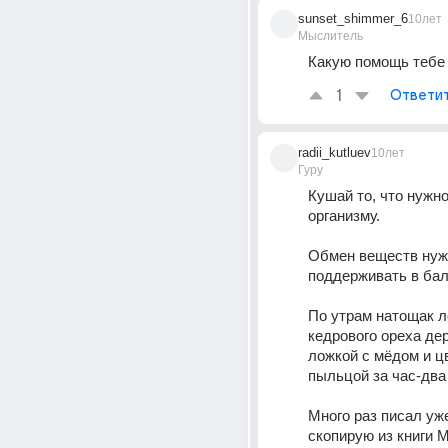
sunset_shimmer_6
10лет
Мыслитель
Какую помощь тебе 
1
Ответи
radii_kutluev
10лет
Гуру
Кушай то, что нужн
организму. 
Обмен веществ нуж
поддерживать в бал
По утрам натощак л
кедрового ореха дер
ложкой с мёдом и ц
пыльцой за час-два
Много раз писал уже
скопирую из книги М