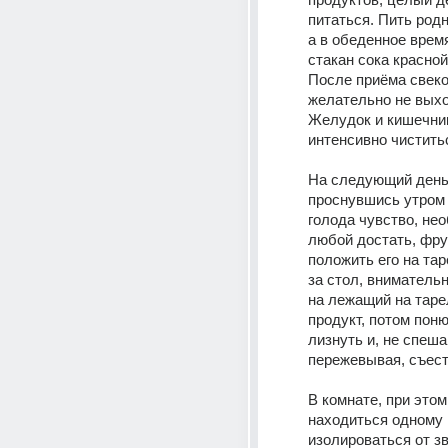
питаться. Пить родн
а в обеденное время
стакан сока красной
После приёма свекол
желательно не выхо
Желудок и кишечник
интенсивно чистить
На следующий день,
проснувшись утром 
голода чувство, не
любой достать, фрук
положить его на таре
за стол, внимательн
на лежащий на таре
продукт, потом понюх
лизнуть и, не спеша 
пережевывая, съест
В комнате, при этом
находиться одному и
изолироваться от зв