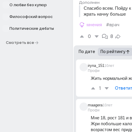
Дополнен
О любви без купюр
Спасибо всем. Пойду к 
жрать начну больше
Философский вопрос
мнения
#врач
Политические дебаты
0
8
Смотреть все
По дате
По рейтингу
iryna_151
10лет
Профи
Жить нормальной ж
1
Ответи
maagera
10лет
Профи
Мне 18, рост 181 и в
Жри побольше калор
возрастом вес придет