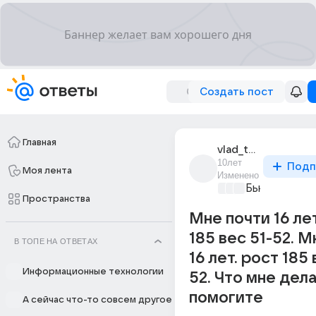
Создать пост
Главная
vlad_tumasov
10лет
Подп
Моя лента
Изменено
Бьютилэнд
+2
Пространства
Мне почти 16 лет
185 вес 51-52. М
В ТОПЕ НА ОТВЕТАХ
16 лет. рост 185 
Информационные технологии
52. Что мне дела
помогите
А сейчас что-то совсем другое