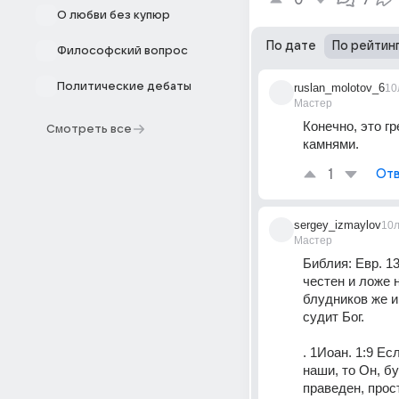
0
7
О любви без купюр
По дате
По рейтин
Философский вопрос
Политические дебаты
ruslan_molotov_6
10
Мастер
Конечно, это г
Смотреть все
камнями.
1
Отв
sergey_izmaylov
10
Мастер
Библия: Евр. 13
честен и ложе 
блудников же 
судит Бог.
. 1Иоан. 1:9 Ес
наши, то Он, бу
праведен, прос