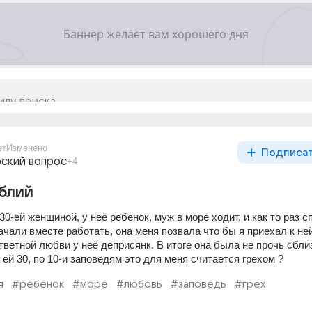
ет
Изменено
Подписа
ский вопрос
+4
блий
0-ей женщиной, у неё ребенок, муж в море ходит, и как то раз сп
начали вместе работать, она меня позвала что бы я приехал к ней
тветной любви у неё деприсянк. В итоге она была не прочь сблиз
 ей 30, по 10-и заповедям это для меня считается грехом ?
я
#ребенок
#море
#любовь
#заповедь
#грех