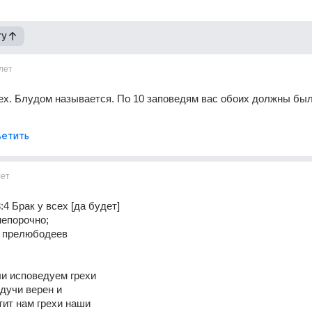
гу
лет
рех. Блудом называется. По 10 заповедям вас обоих должны был
етить
лет
:4 Брак у всех [да будет] 
непорочно; 
и прелюбодеев 
ли исповедуем грехи 
дучи верен и 
тит нам грехи наши 