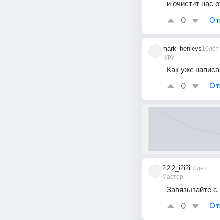
и очистит нас 
0
От
mark_henleys
10лет
Гуру
Как уже написа
0
От
2i2i2_i2i2i
10лет
Мастер
Завязывайте с 
0
От