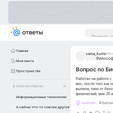
Главная
vania_kurnir
10л
Философ
Моя лента
Вопрос по Би
Пространства
Работал на работе с 3
мес, после того как 
В ТОПЕ НА ОТВЕТАХ
выпили, типо от безо
физический, мне 20 а
Информационные технологии
мнения
#библи
А сейчас что-то совсем другое