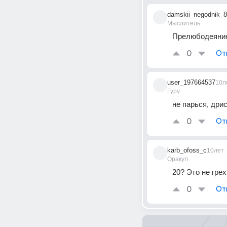
damskii_negodnik_8
Мыслитель
Прелюбодеяние 
0
От
user_197664537
10л
Гуру
не парься, дрис
0
От
karb_ofoss_c
10лет
Оракул
20? Это не грех
0
От