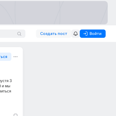
Создать пост
Войти
ться
устя 3 
 и мы 
иться 