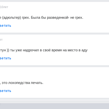
10лет
(адюльтер) грех. Была бы разведенкой- не грех.
ветить
ет
тун )) ты уже надрочил в своё время на место в аду
ветить
, это лохопедства печать.
ветить