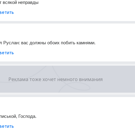
от всякой неправды
ветить
л Руслан: вас должны обоих побить камнями.
ветить
писькой, Господа.
ветить