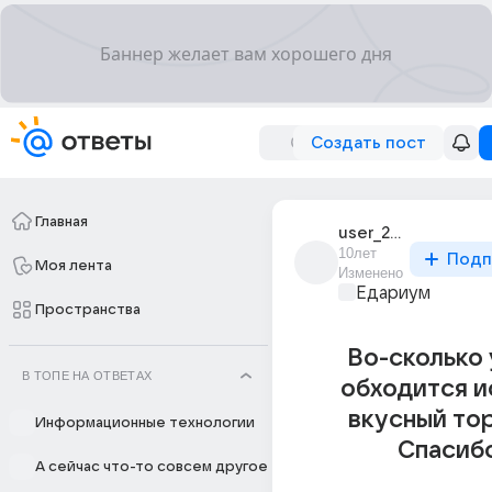
Создать пост
Главная
user_218568621
10лет
Подп
Моя лента
Изменено
Едариум
Пространства
Во-сколько 
В ТОПЕ НА ОТВЕТАХ
обходится и
вкусный то
Информационные технологии
Спасиб
А сейчас что-то совсем другое