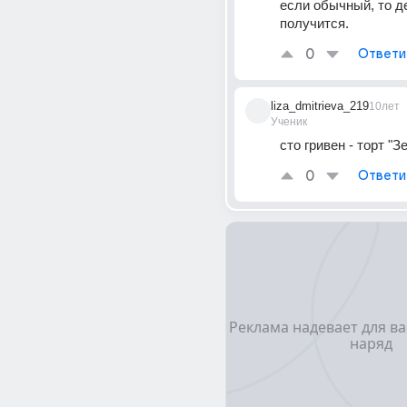
если обычный, то д
получится.
0
Ответи
liza_dmitrieva_219
10лет
Ученик
сто гривен - торт "З
0
Ответи