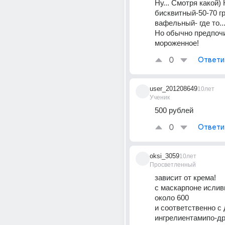
Ну... Смотря какой)
бисквитный-50-70 грн
вафельный- где то... 
Но обычно предпочи
мороженное!
0
Ответи
user_201208649
10лет
Ученик
500 рублей
0
Ответи
oksi_3059
10лет
Просветленный
зависит от крема!
с маскарпоне исливк
около 600
и соответственно с 
ингрелиентамипо-др