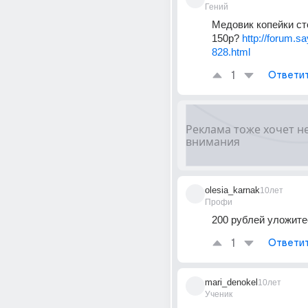
Гений
Медовик копейки ст
150р? 
http://forum.sa
828.html
1
Ответи
olesia_karnak
10лет
Профи
200 рублей уложите
1
Ответи
mari_denokel
10лет
Ученик