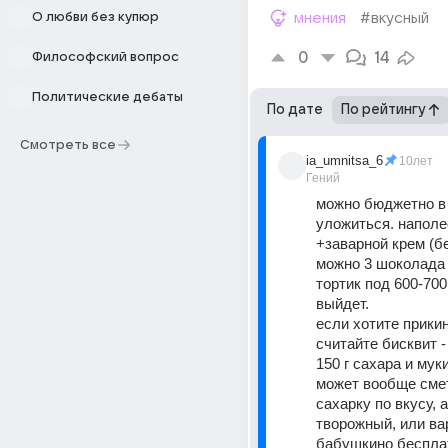
О любви без купюр
мнения
#вкусный
0
14
Философский вопрос
Политические дебаты
По дате
По рейтингу
Смотреть все
ia_umnitsa_6
10лет
Гений
можно бюджетно в 
уложиться. наполео
+заварной крем (бе
можно 3 шоколада з
тортик под 600-700
выйдет.
если хотите прикину
считайте бисквит - 
150 г сахара и муки
может вообще смет
сахарку по вкусу, а
творожный, или ва
бабушкино бесплат