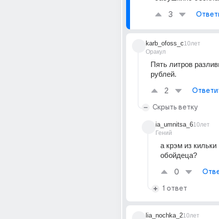
3
Ответ
karb_ofoss_c
10лет
Оракул
Пять литров разлив
рублей.
2
Ответи
Скрыть ветку
ia_umnitsa_6
10лет
Гений
а крэм из кильки 
обойдеца?
0
Отве
1 ответ
lia_nochka_2
10лет